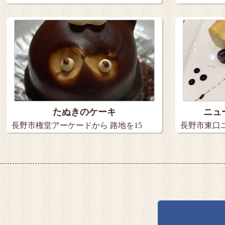
アイス…
2種の…
たぬきのケーキ
ニュ
長野市権堂アーケードから 路地を15
長野市東口ユメ
メ…