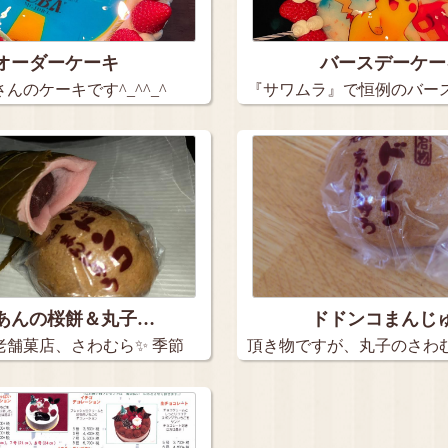
オーダーケーキ
バースデーケー
んのケーキです^_^^_^
『サワムラ』で恒例のバー
キ。 …
あんの桜餅＆丸子…
ドドンコまんじ
老舗菓店、さわむら✨ 季節
頂き物ですが、丸子のさわ
の、ドド…