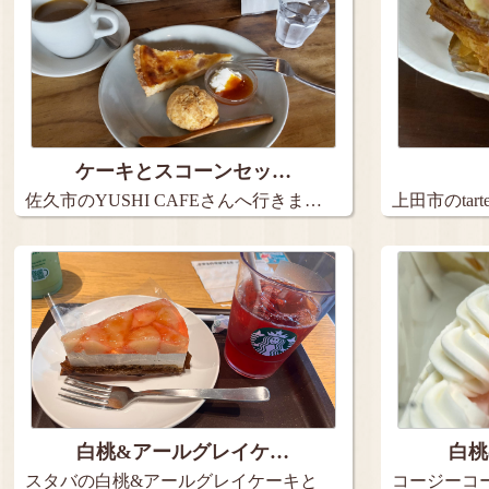
ケーキとスコーンセッ…
佐久市のYUSHI CAFEさんへ行きま…
上田市のta
９…
白桃&アールグレイケ…
白桃
スタバの白桃&アールグレイケーキと
コージーコ