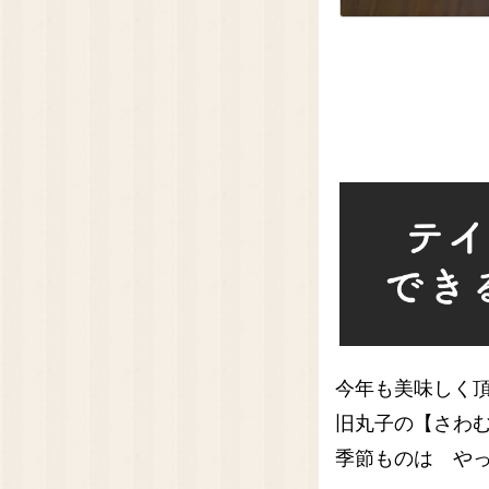
今年も美味しく
旧丸子の【さわ
季節ものは や