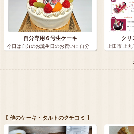
自分専用６号生ケーキ
クリ
今日は自分のお誕生日のお祝いに 自分
上田市 上丸
専…
…
【 他のケーキ・タルトのクチコミ 】