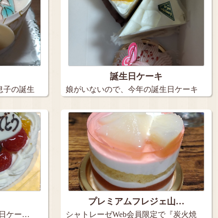
誕生日ケーキ
息子の誕生
娘がいないので、今年の誕生日ケーキ
は３個…
プレミアムフレジェ山…
生日ケー…
シャトレーゼWeb会員限定で『炭火焼