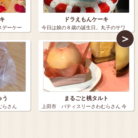
キ
ドラえもんケーキ
スデーケー
今日は娘の８歳の誕生日。丸子のサワ
＞
ムラさ…
ゅう
まるごと桃タルト
むらさん
上田市 パティスリーさわむらさん 今
時…