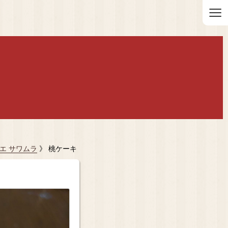
≡
エ サワムラ
》 桃ケーキ