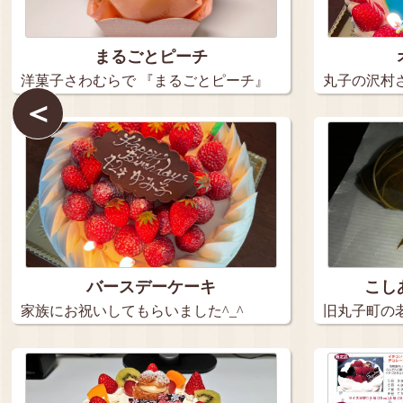
まるごとピーチ
洋菓子さわむらで 『まるごとピーチ』
丸子の沢村さ
＜
を…
^…
バースデーケーキ
こし
家族にお祝いしてもらいました^_^
旧丸子町の
バ…
限…