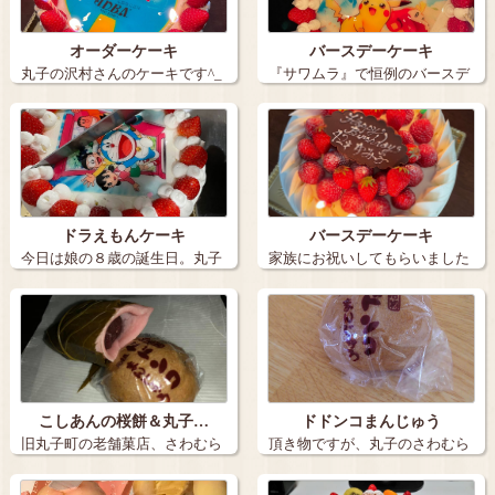
オーダーケーキ
バースデーケーキ
丸子の沢村さんのケーキです^_
『サワムラ』で恒例のバースデ
^^_^^…
ーケーキ。 …
ドラえもんケーキ
バースデーケーキ
今日は娘の８歳の誕生日。丸子
家族にお祝いしてもらいました
のサワムラさ…
^_^ バ…
こしあんの桜餅＆丸子…
ドドンコまんじゅう
旧丸子町の老舗菓店、さわむら
頂き物ですが、丸子のさわむら
✨ 季節限…
さんの、ドド…