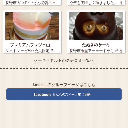
長野市のLa Balleさんで誕生日
今年も美味しく頂きました。 旧
ケー…
丸子の【…
プレミアムフレジェ山…
たぬきのケーキ
シャトレーゼWeb会員限定で
長野市権堂アーケードから 路地
『炭火焼き珈…
を15メ…
ケーキ・タルトのクチコミ一覧へ
facebookのグループページはこちら