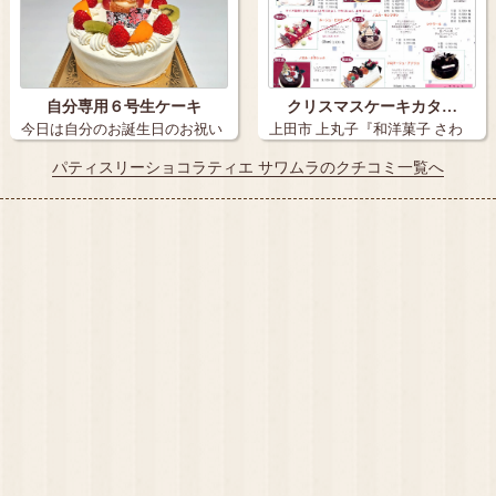
自分専用６号生ケーキ
クリスマスケーキカタ…
今日は自分のお誕生日のお祝い
上田市 上丸子『和洋菓子 さわ
に 自分専…
むら』 …
パティスリーショコラティエ サワムラのクチコミ一覧へ