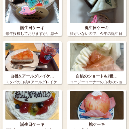
誕生日ケーキ
誕生日ケーキ
毎年投稿しておりますが、息子
娘がいないので、今年の誕生日
の誕生日ケー…
ケーキは３個…
白桃&アールグレイケ…
白桃のショート&2種…
スタバの白桃&アールグレイケ
コージーコーナーの白桃のショ
ーキとアイス…
ートと2種の…
誕生日ケーキ
桃ケーキ