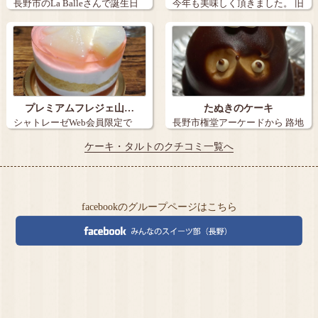
長野市のLa Balleさんで誕生日
今年も美味しく頂きました。 旧
ケー…
丸子の【…
プレミアムフレジェ山…
たぬきのケーキ
シャトレーゼWeb会員限定で
長野市権堂アーケードから 路地
『炭火焼き珈…
を15メ…
ケーキ・タルトのクチコミ一覧へ
facebookのグループページはこちら