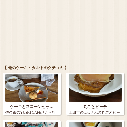
【 他のケーキ・タルトのクチコミ 】
ケーキとスコーンセッ…
丸ごとピーチ
佐久市のYUSHI CAFEさんへ行
上田市のtarteさんの丸ごとピー
きま…
チ。９…