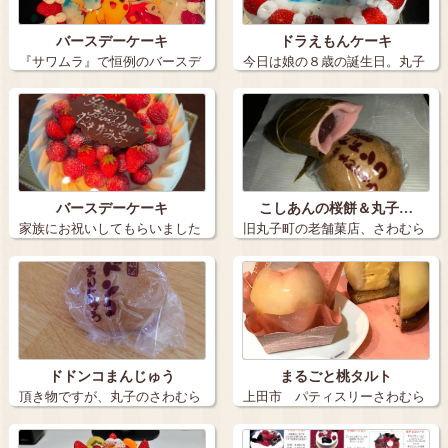
バースデーケーキ
ドラえもんケーキ
『サワムラ』で恒例のバースデ
今日は娘の８歳の誕生日。丸子
ーケーキ。 …
のサワムラさ…
バースデーケーキ
こしあんの桜餅＆丸子…
家族にお祝いしてもらいました
旧丸子町の老舗菓店、さわむら
^_^ バ…
✨ 季節限…
ドドンコまんじゅう
まるごと桃タルト
頂き物ですが、丸子のさわむら
上田市 パティスリーさわむら
さんの、ドド…
さん 今時…