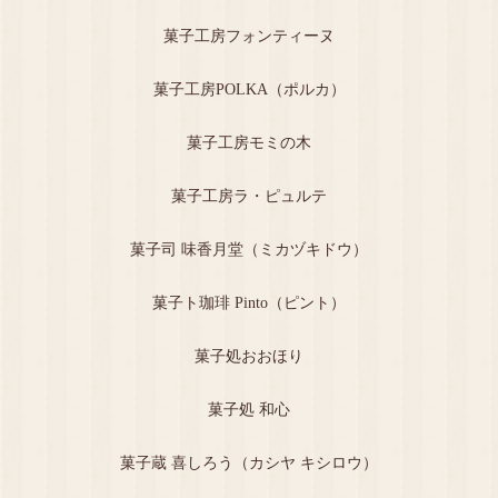
菓子工房フォンティーヌ
菓子工房POLKA（ポルカ）
菓子工房モミの木
菓子工房ラ・ピュルテ
菓子司 味香月堂（ミカヅキドウ）
菓子ト珈琲 Pinto（ピント）
菓子処おおほり
菓子処 和心
菓子蔵 喜しろう（カシヤ キシロウ）