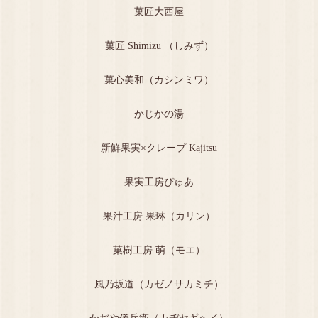
菓匠大西屋
菓匠 Shimizu （しみず）
菓心美和（カシンミワ）
かじかの湯
新鮮果実×クレープ Kajitsu
果実工房ぴゅあ
果汁工房 果琳（カリン）
菓樹工房 萌（モエ）
風乃坂道（カゼノサカミチ）