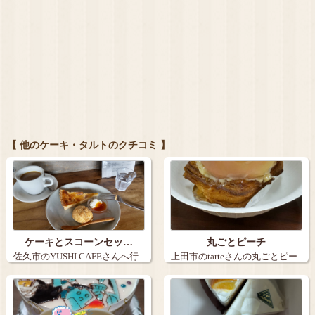
【 他のケーキ・タルトのクチコミ 】
ケーキとスコーンセッ…
丸ごとピーチ
佐久市のYUSHI CAFEさんへ行
上田市のtarteさんの丸ごとピー
きま…
チ。９…