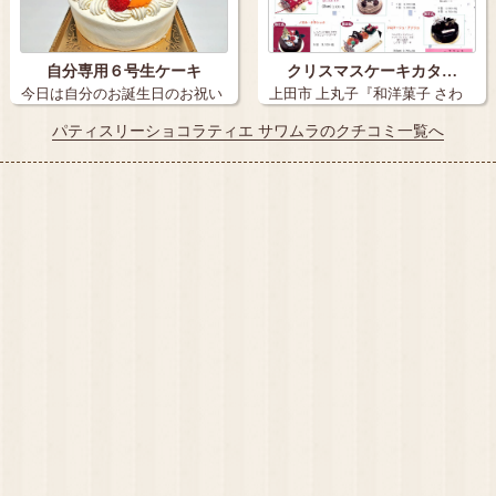
自分専用６号生ケーキ
クリスマスケーキカタ…
今日は自分のお誕生日のお祝い
上田市 上丸子『和洋菓子 さわ
に 自分専…
むら』 …
パティスリーショコラティエ サワムラのクチコミ一覧へ