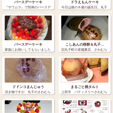
バースデーケーキ
ドラえもんケーキ
『サワムラ』で恒例のバースデ
今日は娘の８歳の誕生日。丸子
ーケーキ。 …
のサワムラさ…
バースデーケーキ
こしあんの桜餅＆丸子…
家族にお祝いしてもらいました
旧丸子町の老舗菓店、さわむら
^_^ バ…
✨ 季節限…
ドドンコまんじゅう
まるごと桃タルト
頂き物ですが、丸子のさわむら
上田市 パティスリーさわむら
さんの、ドド…
さん 今時…