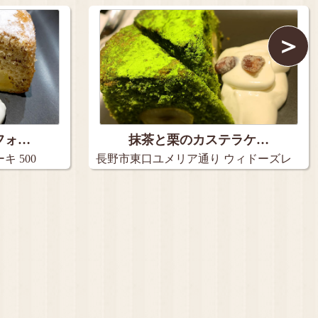
＞
フォ…
抹茶と栗のカステラケ…
 500
長野市東口ユメリア通り ウィドーズレ
コ…