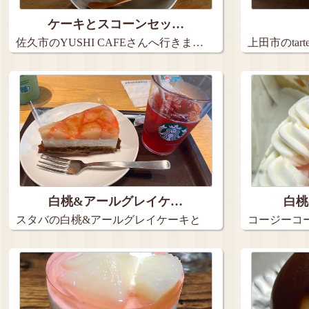
ケーキとスコーンセッ…
佐久市のYUSHI CAFEさんへ行きま…
上田市のta
９…
白桃&アールグレイケ…
白桃
スタバの白桃&アールグレイケーキと
コージーコ
アイス…
2種の…