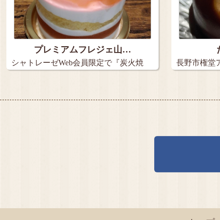
プレミアムフレジェ山…
シャトレーゼWeb会員限定で『炭火焼
長野市権堂ア
き珈…
メ…