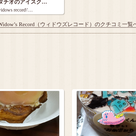
タチオのアイスク…
ws record\'…
Widow’s Record（ウィドウズレコード）のクチコミ一覧