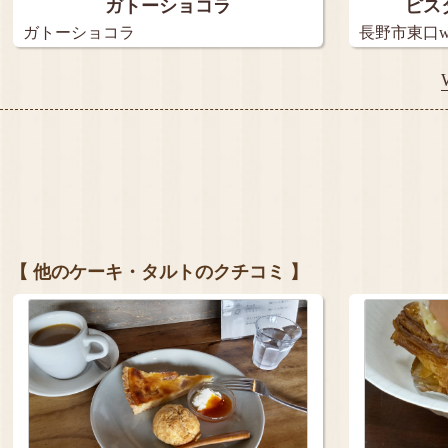
ガトーショコラ
ピス
ガトーショコラ
長野市東口wido
【 他のケーキ・タルトのクチコミ 】