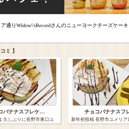
通りWidow\'sRecordさんのニューヨークチーズケー
チコミ 】
コバナナスフレケ…
チョコバナナスフ
は 久しぶりに長野市東口ユ
新年初投稿 長野市ユメリア
ィ…