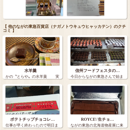
【 他のながの東急百貨店（ナガノトウキュウヒャッカテン）のクチ
コミ 】
水羊羹
信州フードフェスタの…
かの〝とらや〟の水羊羹 実
今日からながの東急さんで始ま
にすばら…
った信州フー…
ポテトチップチョコレ…
ROYCE\'生チョ…
仕事が早く終わったので明日ま
ながの東急の北海道物産展に来