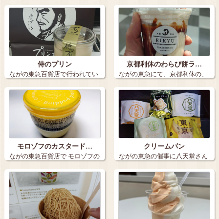
でながの東急…
たらやはりこ…
侍のプリン
京都利休のわらび餅ラ…
ながの東急百貨店で行われてい
ながの東急にて、京都利休の、
る北海道物産…
わらび餅ラテ…
モロゾフのカスタード…
クリームパン
ながの東急百貨店で モロゾフの
ながの東急の催事に八天堂さん
カスター…
が！ シャ…