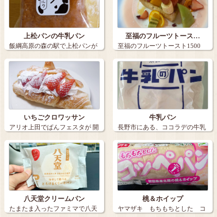
上松パンの牛乳パン
至福のフルーツトース…
飯綱高原の森の駅で上松パンが
至福のフルーツトースト1500
あったので、…
アフォ…
いちごクロワッサン
牛乳パン
アリオ上田でぱんフェスタが 開
長野市にある、ココラデの牛乳
催されて…
パンです。 …
八天堂クリームパン
桃＆ホイップ
たまたま入ったファミマで八天
ヤマザキ もちもちとした コ