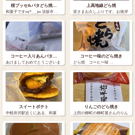
桜ブッセ&バタどら焼…
上高地線どら焼
和菓子ですm(*_ _)m 須坂市 …
皆さまお久しぶりです。お彼岸
も終わりまし…
コーヒー入りあんバタ…
コーヒー味のどら焼き
あけましておめでとうございま
どら焼 コーヒー味 …
す。 今年…
スイートポテト
りんごのどら焼き
中軽井沢駅近くにある、和菓
上田の柳町の柳町屋さんのりん
子 和のどら焼…
ごのどら焼き…