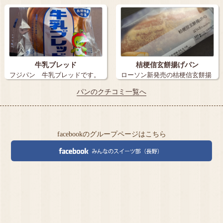
堂のパンを発…
ッペパン …
牛乳ブレッド
桔梗信玄餅揚げパン
フジパン 牛乳ブレッドです。
ローソン新発売の桔梗信玄餅揚
…
げパン 求…
パンのクチコミ一覧へ
facebookのグループページはこちら