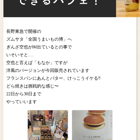
長野東急で開催の
ズムサタ「全国うまいもの博」へ
ぎんざ空也が￼出ているとの事で
いそいそと.…
空也と言えば「もなか」ですが
洋風のバージョンが今回販売されています
フランスパンにあんとバター、けっこうイケる‼️
どら焼きは挑戦的な感じ〜
22日から30日まで
やっていいます