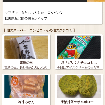
ヤマザキ もちもちとした コッペパン
秋田県産北限の桃＆ホイップ
【 他のスーパー・コンビニ・その他のクチコミ 】
雷鳥の里
ガリガリくんチョコミ…
雷鳥の里、長野県民は地元なの
今日はアイスクリームの日だそ
でなかなか買…
うです こ…
冷凍みかん
宇治抹茶のポルボロー…