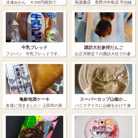
冷凍みかん ￥208円税別で
蔦屋書店 長野川中島店 宇治抹
す。…
茶のポル…
牛乳ブレッド
諏訪大社参拝だんご
フジパン 牛乳ブレッドです。
お正月限定？の諏訪大社での参
…
拝だんごです…
亀齢地酒ケーキ
スーパーカップ山椒か…
友達に頂きました✨ 上田市の美
バニラアイスに山椒をかけて食
味しいお…
べてみた…