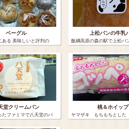
ベーグル
上松パンの牛乳
にある 美味しいと評判の
飯綱高原の森の駅で上松パ
ので、…
天堂クリームパン
桃＆ホイップ
ったファミマで八天堂のパ
ヤマザキ もちもちとした
ン …