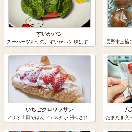
すいかパン
スーパーツルヤの、すいかパン 味はす
長野市三輪
い…
…
いちごクロワッサン
八
アリオ上田でぱんフェスタが 開催され
たまたま入
て…
ンを発…