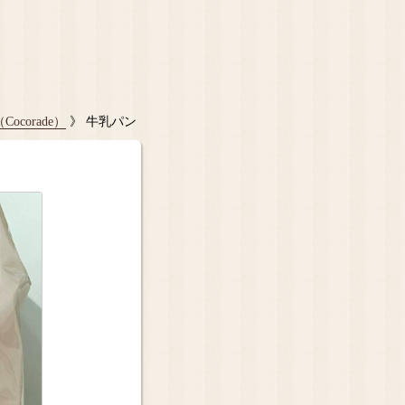
ocorade）
》 牛乳パン