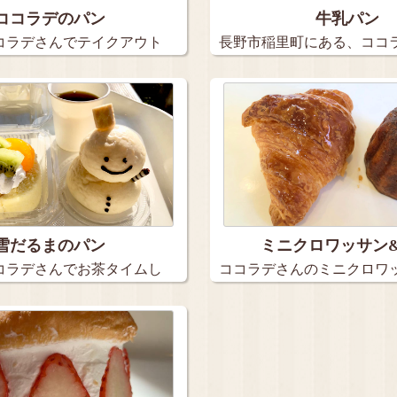
ココラデのパン
牛乳パン
コラデさんでテイクアウト
長野市稲里町にある、ココ
パンで…
雪だるまのパン
ミニクロワッサン
コラデさんでお茶タイムし
ココラデさんのミニクロワ
ヌレで…