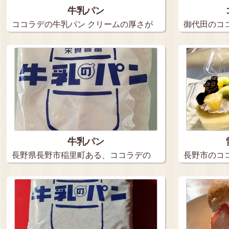
牛乳パン
ココラデの牛乳パン クリームの厚さが
御代田のコ
す…
しまし…
牛乳パン
長野県長野市稲里町ある、ココラデの
長野市のコ
牛乳の…
ました…