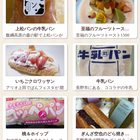
上松パンの牛乳パン
至福のフルーツトース…
飯綱高原の森の駅で上松パンが
至福のフルーツトースト1500
あったので、…
アフォ…
いちごクロワッサン
牛乳パン
アリオ上田でぱんフェスタが 開
長野市にある、ココラデの牛乳
催されて…
パンです。 …
桃＆ホイップ
ぎんざ空也のどら焼き…