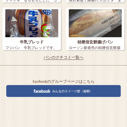
ヤマザキ もちもちとした コ
長野東急で開催の ズムサタ「全
ッペパン …
国うまい…
牛乳ブレッド
桔梗信玄餅揚げパン
フジパン 牛乳ブレッドです。
ローソン新発売の桔梗信玄餅揚
…
げパン 求…
パンのクチコミ一覧へ
facebookのグループページはこちら