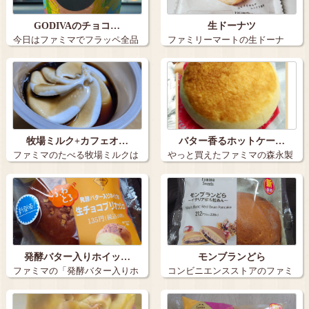
GODIVAのチョコ…
生ドーナツ
今日はファミマでフラッペ全品
ファミリーマートの生ドーナ
100円引き…
ツ。 焼いて…
牧場ミルク+カフェオ…
バター香るホットケー…
ファミマのたべる牧場ミルクは
やっと買えたファミマの森永製
定番の美味し…
菓監修、バタ…
発酵バター入りホイッ…
モンブランどら
ファミマの「発酵バター入りホ
コンビニエンスストアのファミ
イップの生チ…
リーマートに…