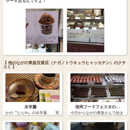
ケーキあるんですよ！
【 他のながの東急百貨店（ナガノトウキュウヒャッカテン）のクチ
コミ 】
水羊羹
信州フードフェスタの…
かの〝とらや〟の水羊羹 実
今日からながの東急さんで始ま
にすばら…
った信州フー…