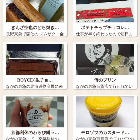
ぎんざ空也のどら焼き…
ポテトチップチョコレ…
長野東急で開催の ズムサタ「全
仕事が早く終わったので明日ま
国うまい…
でながの東急…
ROYCE\'生チョ…
侍のプリン
ながの東急の北海道物産展に来
ながの東急百貨店で行われてい
たらやはりこ…
る北海道物産…
京都利休のわらび餅ラ…
モロゾフのカスタード…
ながの東急にて、京都利休の、
ながの東急百貨店で モロゾフの