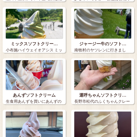
田中駅近…
なので、…
ミックスソフトクリー…
ジャージー牛のソフト…
小布施ハイウェイオアシス ミッ
南牧村のヤツレンに行きまし
クスソフ…
た。 ジャー…
あんずソフトクリーム
運呼ちゃんソフトクリ…
生食用あんずを買いにあんずの
長野市松代のふくちゃんクレー
里へ やっ…
プさんに寄り…