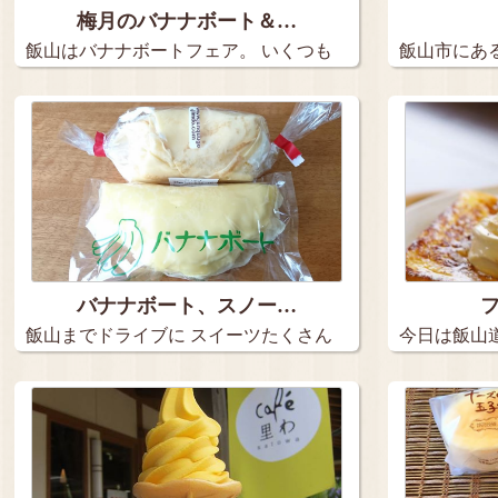
梅月のバナナボート＆…
飯山はバナナボートフェア。 いくつも
飯山市にある
の…
餅。…
バナナボート、スノー…
飯山までドライブに スイーツたくさん
今日は飯山
買…
スイ…