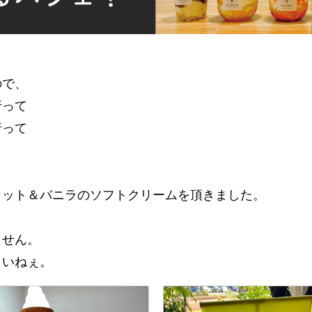
‥
ので、
行って
行って
ット＆バニラのソフトクリームを頂きました。
ません。
さいねぇ。