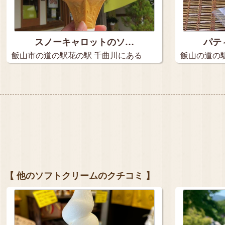
スノーキャロットのソ…
パテ
飯山市の道の駅花の駅 千曲川にある
飯山の道の
「Ca…
買って…
【 他のソフトクリームのクチコミ 】