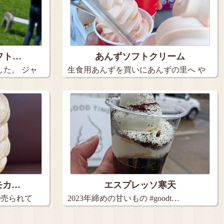
フト…
あんずソフトクリーム
た。 ジャ
生食用あんずを買いにあんずの里へ や
っ…
モカ…
エスプレッソ寒天
で売られて
2023年締めの甘いもの #goodt…