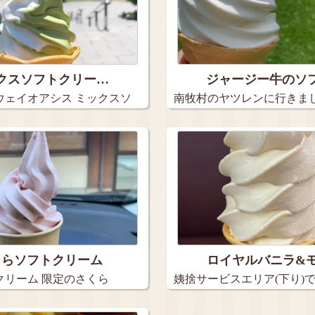
クスソフトクリー…
ジャージー牛のソ
ウェイオアシス ミックスソ
南牧村のヤツレンに行きまし
ー…
くらソフトクリーム
ロイヤルバニラ&
クリーム 限定のさくら
姨捨サービスエリア(下り)
まし…