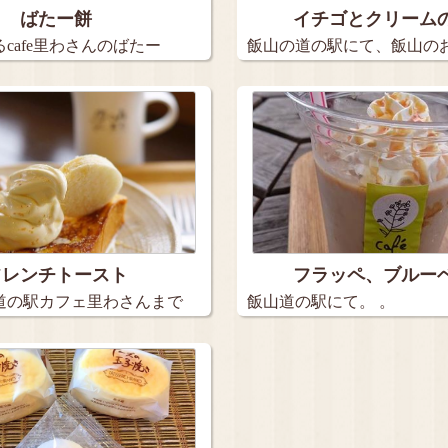
ばたー餅
イチゴとクリーム
cafe里わさんのばたー
飯山の道の駅にて、飯山の
売され…
フレンチトースト
フラッペ、ブルー
道の駅カフェ里わさんまで
飯山道の駅にて。 。