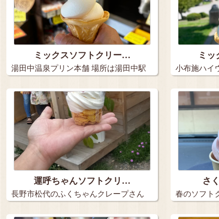
ミックスソフトクリー…
ミッ
湯田中温泉プリン本舗 場所は湯田中駅
小布施ハイ
近…
フ…
運呼ちゃんソフトクリ…
さ
長野市松代のふくちゃんクレープさん
春のソフト
に寄り…
ピ…