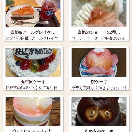
白桃&アールグレイケ…
白桃のショート&2種…
スタバの白桃&アールグレイケ
コージーコーナーの白桃のショ
ーキとアイス…
ートと2種の…
誕生日ケーキ
桃ケーキ
長野市のLa Balleさんで誕生日
今年も美味しく頂きました。 旧
ケー…
丸子の【…
プレミアムフレジェ山…
たぬきのケーキ