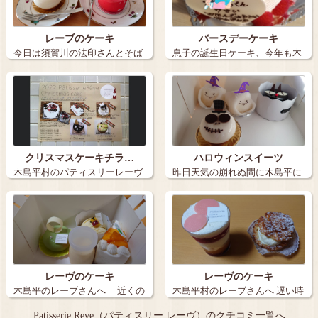
レーブのケーキ
バースデーケーキ
今日は須賀川の法印さんとそば
息子の誕生日ケーキ、今年も木
まつりだった…
島平村のパテ…
クリスマスケーキチラ…
ハロウィンスイーツ
木島平村のパティスリーレーヴ
昨日天気の崩れぬ間に木島平に
クリスマ…
この時期…
レーヴのケーキ
レーヴのケーキ
木島平のレーブさんへ 近くの
木島平村のレーブさんへ 遅い時
畑は稲穂…
間だった…
Patisserie Reve（パティスリー レーヴ）のクチコミ一覧へ