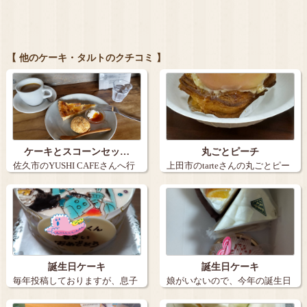
【 他のケーキ・タルトのクチコミ 】
ケーキとスコーンセッ…
丸ごとピーチ
佐久市のYUSHI CAFEさんへ行
上田市のtarteさんの丸ごとピー
きま…
チ。９…
誕生日ケーキ
誕生日ケーキ
毎年投稿しておりますが、息子
娘がいないので、今年の誕生日
の誕生日ケー…
ケーキは３個…