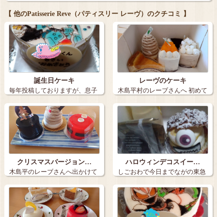
【 他のPatisserie Reve（パティスリー レーヴ）のクチコミ 】
誕生日ケーキ
レーヴのケーキ
毎年投稿しておりますが、息子
木島平村のレーブさんへ 初めて
の誕生日ケー…
並んでた…
クリスマスバージョン…
ハロウィンデコスイー…
木島平のレーブさんへ出かけて
しごおわで今日までながの東急
きました。 …
さんに出店さ…