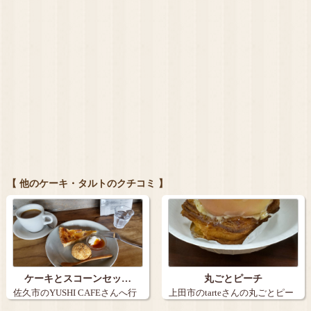
【 他のケーキ・タルトのクチコミ 】
ケーキとスコーンセッ…
丸ごとピーチ
佐久市のYUSHI CAFEさんへ行
上田市のtarteさんの丸ごとピー
きま…
チ。９…