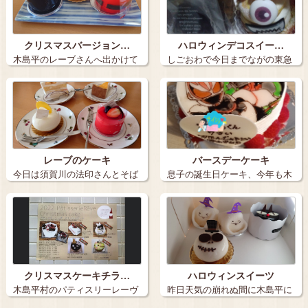
クリスマスバージョン…
ハロウィンデコスイー…
木島平のレーブさんへ出かけて
しごおわで今日までながの東急
きました。 …
さんに出店さ…
レーブのケーキ
バースデーケーキ
今日は須賀川の法印さんとそば
息子の誕生日ケーキ、今年も木
まつりだった…
島平村のパテ…
クリスマスケーキチラ…
ハロウィンスイーツ
木島平村のパティスリーレーヴ
昨日天気の崩れぬ間に木島平に
クリスマ…
この時期…