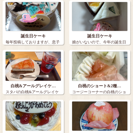
誕生日ケーキ
誕生日ケーキ
毎年投稿しておりますが、息子
娘がいないので、今年の誕生日
の誕生日ケー…
ケーキは３個…
白桃&アールグレイケ…
白桃のショート&2種…
スタバの白桃&アールグレイケ
コージーコーナーの白桃のショ
ーキとアイス…
ートと2種の…