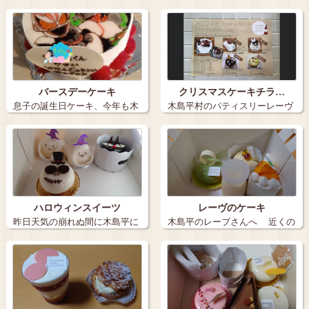
きました。 …
さんに出店さ…
バースデーケーキ
クリスマスケーキチラ…
息子の誕生日ケーキ、今年も木
木島平村のパティスリーレーヴ
島平村のパテ…
クリスマ…
ハロウィンスイーツ
レーヴのケーキ
昨日天気の崩れぬ間に木島平に
木島平のレーブさんへ 近くの
この時期…
畑は稲穂…