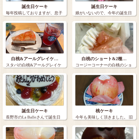
誕生日ケーキ
誕生日ケーキ
毎年投稿しておりますが、息子
娘がいないので、今年の誕生日
の誕生日ケー…
ケーキは３個…
白桃&アールグレイケ…
白桃のショート&2種…
スタバの白桃&アールグレイケ
コージーコーナーの白桃のショ
ーキとアイス…
ートと2種の…
誕生日ケーキ
桃ケーキ
長野市のLa Balleさんで誕生日
今年も美味しく頂きました。 旧
ケー…
丸子の【…