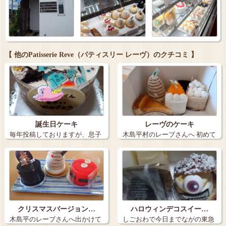
【 他のPatisserie Reve（パティスリー レーヴ）のクチコミ 】
誕生日ケーキ
レーヴのケーキ
毎年投稿しておりますが、息子
木島平村のレーブさんへ 初めて
の誕生日ケー…
並んでた…
クリスマスバージョン…
ハロウィンデコスイー…
木島平のレーブさんへ出かけて
しごおわで今日までながの東急