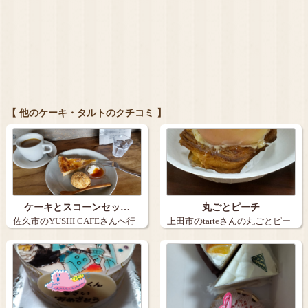
【 他のケーキ・タルトのクチコミ 】
ケーキとスコーンセッ…
丸ごとピーチ
佐久市のYUSHI CAFEさんへ行
上田市のtarteさんの丸ごとピー
きま…
チ。９…