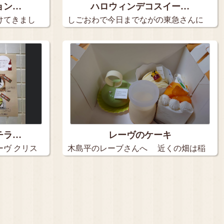
ョン…
ハロウィンデコスイー…
けてきまし
しごおわで今日までながの東急さんに
出店さ…
チラ…
レーヴのケーキ
ヴ クリス
木島平のレーブさんへ 近くの畑は稲
穂…