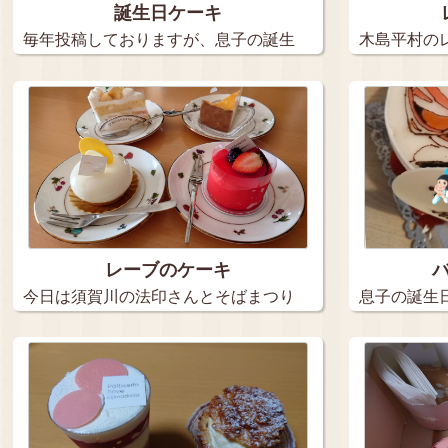
誕生日ケーキ
毎年投稿しておりますが、息子の誕生
木島平村の
日ケー…
た…
レーブのケーキ
今日は須賀川の法印さんとそばまつり
息子の誕生
だった…
のパテ…