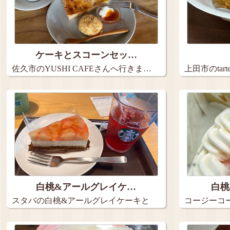
ケーキとスコーンセッ…
佐久市のYUSHI CAFEさんへ行きま…
上田市のta
９…
白桃&アールグレイケ…
白桃
スタバの白桃&アールグレイケーキと
コージーコ
アイス…
2種の…