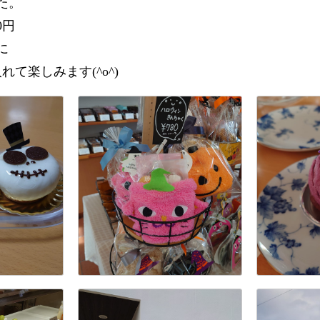
た。
0円
に
て楽しみます(^o^)