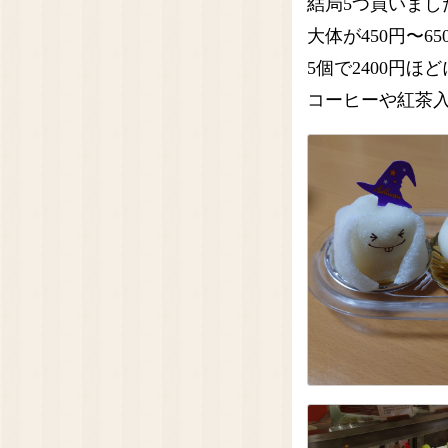
結局5つ買いまし
大体が450円〜65
5個で2400円ほど
コーヒーや紅茶入れ