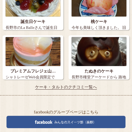
誕生日ケーキ
桃ケーキ
長野市のLa Balleさんで誕生日
今年も美味しく頂きました。 旧
ケー…
丸子の【…
プレミアムフレジェ山…
たぬきのケーキ
シャトレーゼWeb会員限定で
長野市権堂アーケードから 路地
『炭火焼き珈…
を15メ…
ケーキ・タルトのクチコミ一覧へ
facebookのグループページはこちら