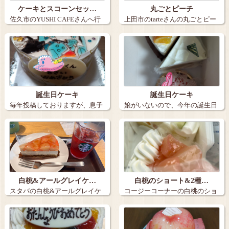
ケーキとスコーンセッ…
丸ごとピーチ
佐久市のYUSHI CAFEさんへ行
上田市のtarteさんの丸ごとピー
きま…
チ。９…
誕生日ケーキ
誕生日ケーキ
毎年投稿しておりますが、息子
娘がいないので、今年の誕生日
の誕生日ケー…
ケーキは３個…
白桃&アールグレイケ…
白桃のショート&2種…
スタバの白桃&アールグレイケ
コージーコーナーの白桃のショ
ーキとアイス…
ートと2種の…