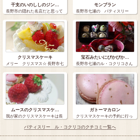
干支のいのししのジン…
モンブラン
長野市の隠れた名店だと思って
長野市七瀬の パティスリー
いるル・コク…
ル コクリコ…
クリスマスケーキ
宝石みたいにぴかぴか…
メリー クリスマス☆ 長野市七
長野市七瀬のル・コクリコさん
瀬の、パ…
で買ってきま…
ムースのクリスマスケ…
ガトーマカロン
我が家のクリスマスケーキは長
クリスマスケーキの予約に行っ
野市七瀬のパ…
たのですが、…
パティスリー ル・コクリコのクチコミ一覧へ