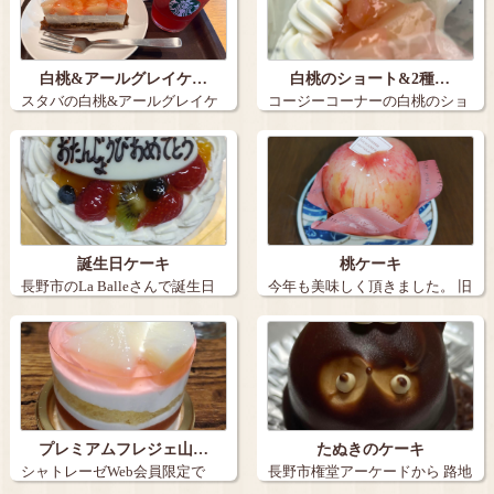
白桃&アールグレイケ…
白桃のショート&2種…
スタバの白桃&アールグレイケ
コージーコーナーの白桃のショ
ーキとアイス…
ートと2種の…
誕生日ケーキ
桃ケーキ
長野市のLa Balleさんで誕生日
今年も美味しく頂きました。 旧
ケー…
丸子の【…
プレミアムフレジェ山…
たぬきのケーキ
シャトレーゼWeb会員限定で
長野市権堂アーケードから 路地