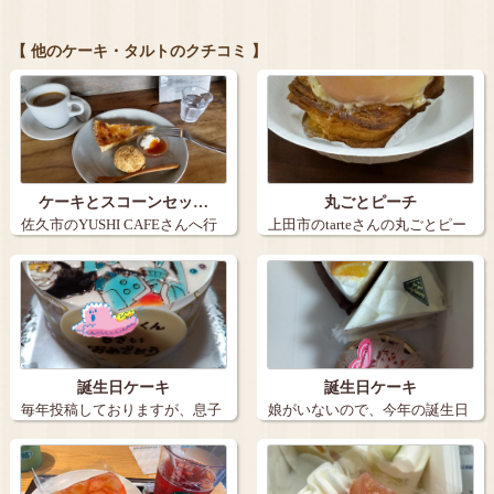
【 他のケーキ・タルトのクチコミ 】
ケーキとスコーンセッ…
丸ごとピーチ
佐久市のYUSHI CAFEさんへ行
上田市のtarteさんの丸ごとピー
きま…
チ。９…
誕生日ケーキ
誕生日ケーキ
毎年投稿しておりますが、息子
娘がいないので、今年の誕生日
の誕生日ケー…
ケーキは３個…