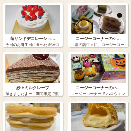
ら、これしか…
ージーコーナ…
苺サンドデコレーショ…
コージーコーナーのケ…
今日のお誕生日に食べた 銀座コ
旦那の誕生日に、コージーコー
ージーコ…
ナーで買って…
紗々ミルクレープ
コージーコーナーのハ…
頂きましたよー！期間限定で復
コージーコーナーで ハロウィン
活‼︎ 私…
のケーキ…