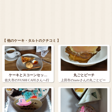
【 他のケーキ・タルトのクチコミ 】
ケーキとスコーンセッ…
丸ごとピーチ
佐久市のYUSHI CAFEさんへ行
上田市のtarteさんの丸ごとピー
きま…
チ。９…