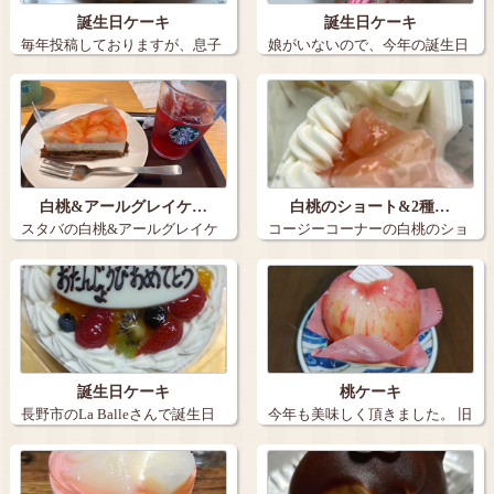
誕生日ケーキ
誕生日ケーキ
毎年投稿しておりますが、息子
娘がいないので、今年の誕生日
の誕生日ケー…
ケーキは３個…
白桃&アールグレイケ…
白桃のショート&2種…
スタバの白桃&アールグレイケ
コージーコーナーの白桃のショ
ーキとアイス…
ートと2種の…
誕生日ケーキ
桃ケーキ
長野市のLa Balleさんで誕生日
今年も美味しく頂きました。 旧
ケー…
丸子の【…