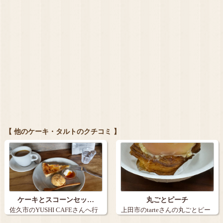
【 他のケーキ・タルトのクチコミ 】
ケーキとスコーンセッ…
丸ごとピーチ
佐久市のYUSHI CAFEさんへ行
上田市のtarteさんの丸ごとピー
きま…
チ。９…