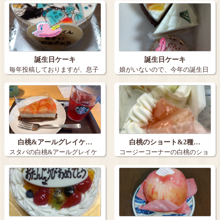
誕生日ケーキ
誕生日ケーキ
毎年投稿しておりますが、息子
娘がいないので、今年の誕生日
の誕生日ケー…
ケーキは３個…
白桃&アールグレイケ…
白桃のショート&2種…
スタバの白桃&アールグレイケ
コージーコーナーの白桃のショ
ーキとアイス…
ートと2種の…