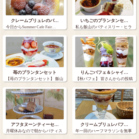
クレームブリュレのパ…
いちごのプランタンセ…
今日からSummer Cafe Fair…
私も飯山のパティスリー・ヒラ
ノさんでいち…
苺のプランタンセット
りんごパフェ＆シャイ…
【苺のプランタンセット】 飯山
【秋パフェ】 皆さんからの投稿
市の「パ…
も多く、…
アフタヌーンティーセ…
クリームブリュレパフ…
月曜休みなので朝からパティス
年一回のハーフマラソンを無事
リーヒラノさ…
に完走（去年…