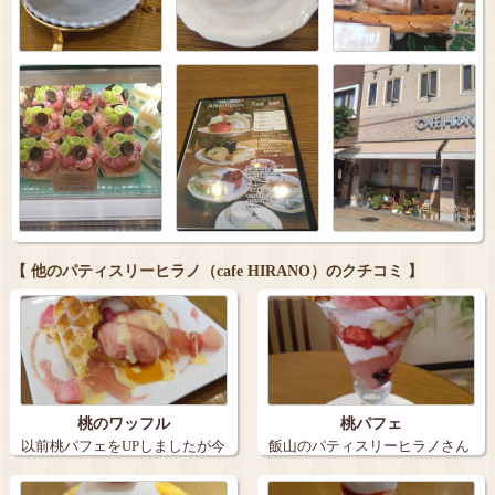
【 他のパティスリーヒラノ（cafe HIRANO）のクチコミ 】
桃のワッフル
桃パフェ
以前桃パフェをUPしましたが今
飯山のパティスリーヒラノさん
日は桃のワ…
で桃が出たと…