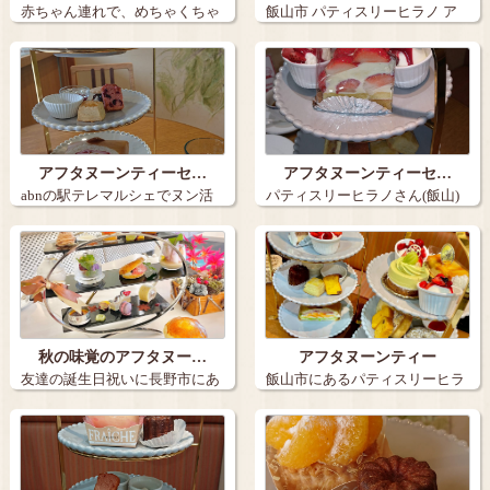
赤ちゃん連れで、めちゃくちゃ
飯山市 パティスリーヒラノ ア
ウンマイお座…
フタヌ…
アフタヌーンティーセ…
アフタヌーンティーセ…
abnの駅テレマルシェでヌン活
パティスリーヒラノさん(飯山)
特集があっ…
の アフ…
秋の味覚のアフタヌー…
アフタヌーンティー
友達の誕生日祝いに長野市にあ
飯山市にあるパティスリーヒラ
るホテル国際…
ノでアフタヌ…