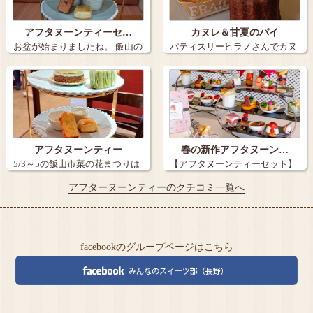
アフタヌーンティーセ…
カヌレ＆甘夏のパイ
お盆が始まりましたね。 飯山の
パティスリーヒラノさんでカヌ
パティス…
レが出たとい…
アフタヌーンティー
春の新作アフタヌーン…
5/3～5の飯山市菜の花まつりは
【アフタヌーンティーセット】
終わりま…
長野市 …
アフターヌーンティーのクチコミ一覧へ
facebookのグループページはこちら