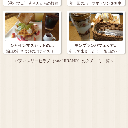
【秋パフェ】 皆さんからの投稿
年一回のハーフマラソンを無事
も多く、…
に完走（去年…
シャインマスカットの…
モンブランパフェ&ア…
飯山の行きつけのパティスリ
行って来ました！！ 飯山の パ
ー・ヒラノさん…
ティスリ…
パティスリーヒラノ（cafe HIRANO）のクチコミ一覧へ