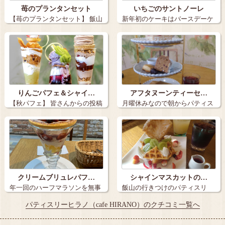
苺のプランタンセット
いちごのサントノーレ
【苺のプランタンセット】 飯山
新年初のケーキはバースデーケ
市の「パ…
ーキも兼ねて…
りんごパフェ＆シャイ…
アフタヌーンティーセ…
【秋パフェ】 皆さんからの投稿
月曜休みなので朝からパティス
も多く、…
リーヒラノさ…
クリームブリュレパフ…
シャインマスカットの…
年一回のハーフマラソンを無事
飯山の行きつけのパティスリ
に完走（去年…
ー・ヒラノさん…
パティスリーヒラノ（cafe HIRANO）のクチコミ一覧へ