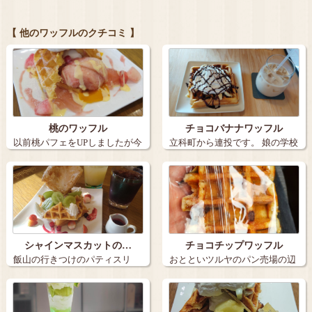
【 他のワッフルのクチコミ 】
桃のワッフル
チョコバナナワッフル
以前桃パフェをUPしましたが今
立科町から連投です。 娘の学校
日は桃のワ…
が休みに…
シャインマスカットの…
チョコチップワッフル
飯山の行きつけのパティスリ
おとといツルヤのパン売場の辺
ー・ヒラノさん…
にワッフルが…