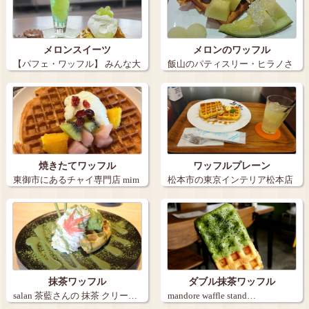
メロンスイーツ
メロンのワッフル
【パフェ・ワッフル】 みんな大
飯山のパティスリー・ヒラノさ
好きなお…
んでメロン始…
焼きたてワッフル
ワッフルプレーン
東御市にあるチャイ専門店 mim
松本市の東京インテリア松本店
i L…
さん内にある…
抹茶ワッフル
ダブル抹茶ワッフル
salan 茶藍さんの 抹茶 クリー…
mandore waffle stand…