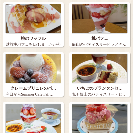
桃のワッフル
桃パフェ
以前桃パフェをUPしましたが今
飯山のパティスリーヒラノさん
日は桃のワ…
で桃が出たと…
クレームブリュレのパ…
いちごのプランタンセ…
今日からSummer Cafe Fair…
私も飯山のパティスリー・ヒラ
ノさんでいち…