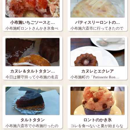
小布施いちごソースと…
パティスリーロントの…
小布施町ロントさんかき氷食べ
小布施六斎市に行ってきたので
に行きました…
やはりここは…
カヌレ＆タルトタタン…
カヌレとエクレア
今日は勝守持って小布施の名店
小布施町の「Patisserie Ron…
のパティスリ…
タルトタタン
ロントのかき氷
小布施六斎市で小布施行ったの
コレを食べないと夏が始まらな