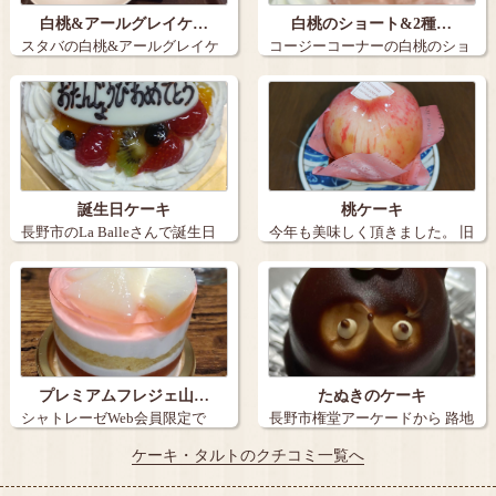
白桃&アールグレイケ…
白桃のショート&2種…
スタバの白桃&アールグレイケ
コージーコーナーの白桃のショ
ーキとアイス…
ートと2種の…
誕生日ケーキ
桃ケーキ
長野市のLa Balleさんで誕生日
今年も美味しく頂きました。 旧
ケー…
丸子の【…
プレミアムフレジェ山…
たぬきのケーキ
シャトレーゼWeb会員限定で
長野市権堂アーケードから 路地
『炭火焼き珈…
を15メ…
ケーキ・タルトのクチコミ一覧へ