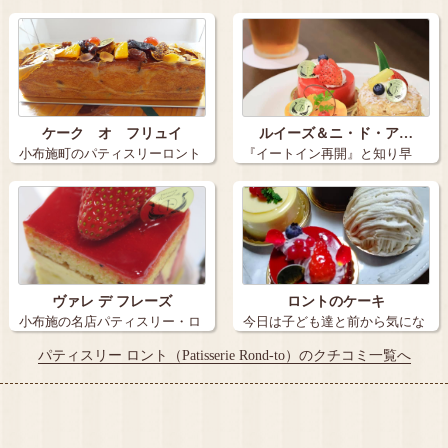
でパティスリ…
い！ 小布…
ケーク オ フリュイ
ルイーズ＆ニ・ド・ア…
小布施町のパティスリーロント
『イートイン再開』と知り早
さんの「ケー…
速。 小布施…
ヴァレ デ フレーズ
ロントのケーキ
小布施の名店パティスリー・ロ
今日は子ども達と前から気にな
ントの「ヴァ…
っていた小布…
パティスリー ロント（Patisserie Rond-to）のクチコミ一覧へ