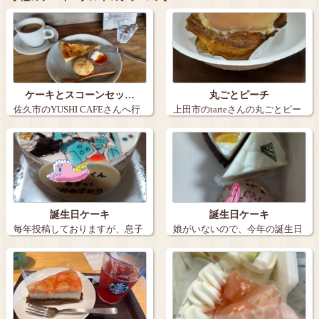
ケーキとスコーンセッ…
丸ごとピーチ
佐久市のYUSHI CAFEさんへ行
上田市のtarteさんの丸ごとピー
きま…
チ。９…
誕生日ケーキ
誕生日ケーキ
毎年投稿しておりますが、息子
娘がいないので、今年の誕生日
の誕生日ケー…
ケーキは３個…