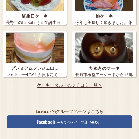
誕生日ケーキ
桃ケーキ
長野市のLa Balleさんで誕生日
今年も美味しく頂きました。 旧
ケー…
丸子の【…
プレミアムフレジェ山…
たぬきのケーキ
シャトレーゼWeb会員限定で
長野市権堂アーケードから 路地
『炭火焼き珈…
を15メ…
ケーキ・タルトのクチコミ一覧へ
facebookのグループページはこちら