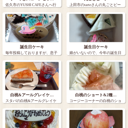
佐久市のYUSHI CAFEさんへ行
上田市のtarteさんの丸ごとピー
きま…
チ。９…
誕生日ケーキ
誕生日ケーキ
毎年投稿しておりますが、息子
娘がいないので、今年の誕生日
の誕生日ケー…
ケーキは３個…
白桃&アールグレイケ…
白桃のショート&2種…
スタバの白桃&アールグレイケ
コージーコーナーの白桃のショ
ーキとアイス…
ートと2種の…