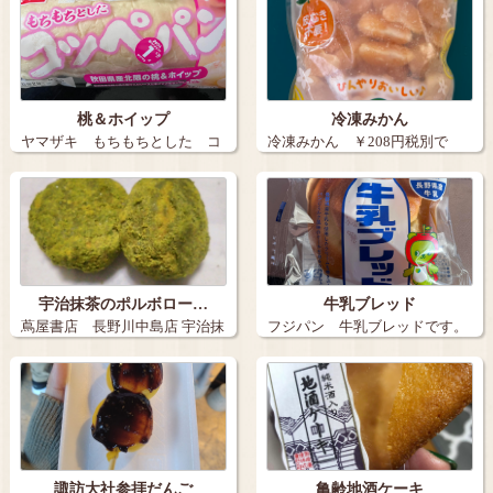
桃＆ホイップ
冷凍みかん
ヤマザキ もちもちとした コ
冷凍みかん ￥208円税別で
ッペパン …
す。…
宇治抹茶のポルボロー…
牛乳ブレッド
蔦屋書店 長野川中島店 宇治抹
フジパン 牛乳ブレッドです。
茶のポル…
…
諏訪大社参拝だんご
亀齢地酒ケーキ