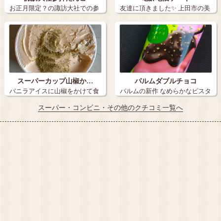
お正月限定？の諏訪大社での参
友達に頂きました✨ 上田市の美
拝だんごです…
味しいお…
スーパーカップ山椒か…
パルムダブルチョコ
バニラアイスに山椒をかけて食
パルムの新作 なめらかなピスタ
べてみた…
チオアイ…
スーパー・コンビニ・その他のクチコミ一覧へ