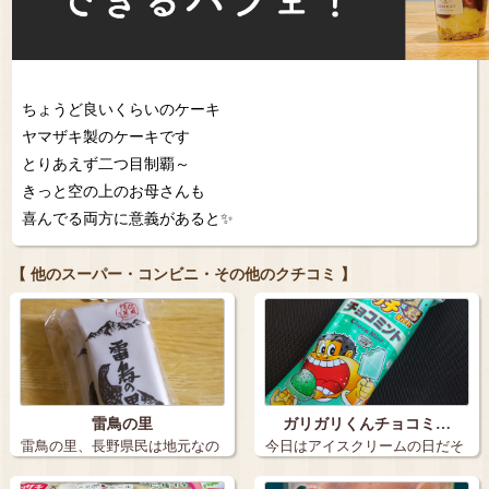
ちょうど良いくらいのケーキ
ヤマザキ製のケーキです
とりあえず二つ目制覇～
きっと空の上のお母さんも
喜んでる両方に意義があると✨
【 他のスーパー・コンビニ・その他のクチコミ 】
雷鳥の里
ガリガリくんチョコミ…
雷鳥の里、長野県民は地元なの
今日はアイスクリームの日だそ
でなかなか買…
うです こ…