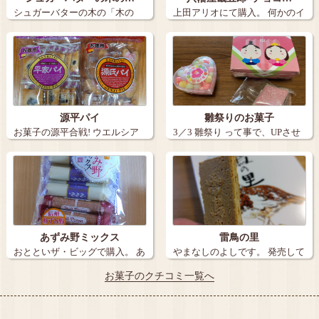
シュガーバターの木の「木の
上田アリオにて購入。 何かのイ
実」を発見！！…
ベントら…
源平パイ
雛祭りのお菓子
お菓子の源平合戦! ウエルシア
3／3 雛祭り って事で、UPさせ
若槻店に…
て頂…
あずみ野ミックス
雷鳥の里
おとといザ・ビッグで購入。 あ
やまなしのよしです。 発売して
ずみ野ミ…
もぅ…
お菓子のクチコミ一覧へ