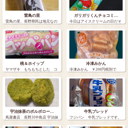
雷鳥の里
ガリガリくんチョコミ…
雷鳥の里、長野県民は地元なの
今日はアイスクリームの日だそ
でなかなか買…
うです こ…
桃＆ホイップ
冷凍みかん
ヤマザキ もちもちとした コ
冷凍みかん ￥208円税別で
ッペパン …
す。…
宇治抹茶のポルボロー…
牛乳ブレッド
蔦屋書店 長野川中島店 宇治抹
フジパン 牛乳ブレッドです。
茶のポル…
…