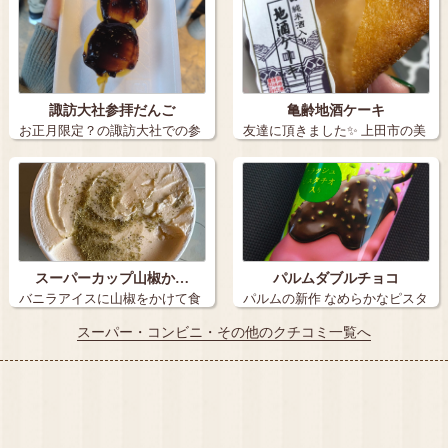
諏訪大社参拝だんご
亀齢地酒ケーキ
お正月限定？の諏訪大社での参
友達に頂きました✨ 上田市の美
拝だんごです…
味しいお…
スーパーカップ山椒か…
パルムダブルチョコ
バニラアイスに山椒をかけて食
パルムの新作 なめらかなピスタ
べてみた…
チオアイ…
スーパー・コンビニ・その他のクチコミ一覧へ