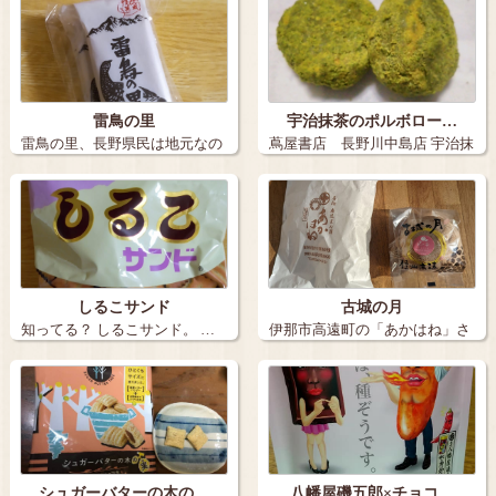
雷鳥の里
宇治抹茶のポルボロー…
雷鳥の里、長野県民は地元なの
蔦屋書店 長野川中島店 宇治抹
でなかなか買…
茶のポル…
しるこサンド
古城の月
知ってる？ しるこサンド。 …
伊那市高遠町の「あかはね」さ
んで 古城…
シュガーバターの木の…
八幡屋磯五郎×チョコ…