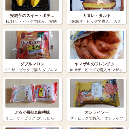
安納芋のスイートポテ…
カヌレ・タルト
12/11ザ・ビッグで購入。 安納
10/26ザ・ビッグで購入。 カヌ
芋の…
レ・…
ダブルマロン
ヤマザキのフレンチク…
9/3 ザ・ビッグで購入 ダブルマ
6/18ザ・ビッグで購入 ヤマザキ
ロ…
のフ…
ぷるか苺味&白桃味
オンライソー
今日、ザ・ビッグに行ったら、
ザ・ビッグで購入。 オンライソ
ぷるかの苺味…
ーという…