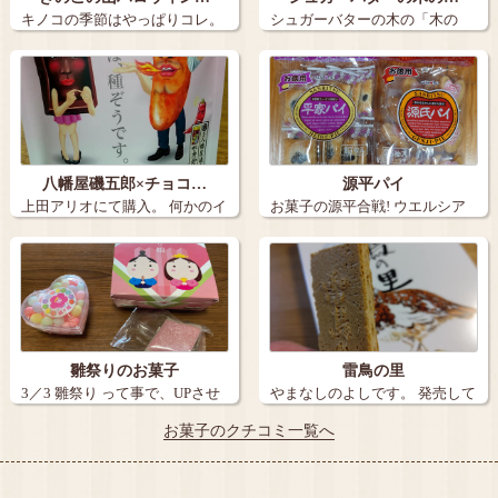
キノコの季節はやっぱりコレ。
シュガーバターの木の「木の
きのこの…
実」を発見！！…
八幡屋磯五郎×チョコ…
源平パイ
上田アリオにて購入。 何かのイ
お菓子の源平合戦! ウエルシア
ベントら…
若槻店に…
雛祭りのお菓子
雷鳥の里
3／3 雛祭り って事で、UPさせ
やまなしのよしです。 発売して
て頂…
もぅ…
お菓子のクチコミ一覧へ