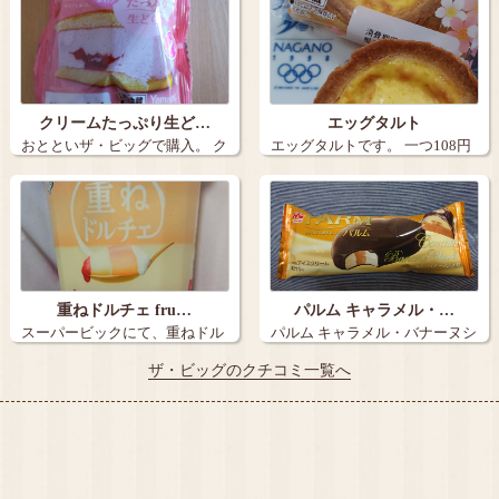
クリームたっぷり生ど…
エッグタルト
おとといザ・ビッグで購入。 ク
エッグタルトです。 一つ108円
リームた…
くらい…
重ねドルチェ fru…
パルム キャラメル・…
スーパービックにて、重ねドル
パルム キャラメル・バナーヌシ
チェ(fru…
ョコラ な…
ザ・ビッグのクチコミ一覧へ