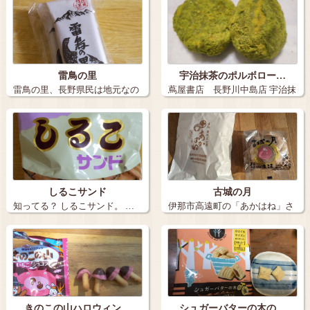
雷鳥の里
宇治抹茶のポルボロー…
雷鳥の里、長野県民は地元なの
蔦屋書店 長野川中島店 宇治抹
でなかなか買…
茶のポル…
しるこサンド
古城の月
知ってる？ しるこサンド。 …
伊那市高遠町の「あかはね」さ
んで 古城…
きのこの山ハロウィン…
シュガーバターの木の…