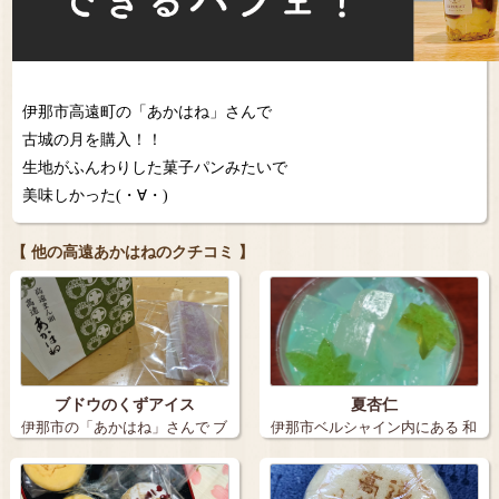
伊那市高遠町の「あかはね」さんで
古城の月を購入！！
生地がふんわりした菓子パンみたいで
美味しかった(⁠・⁠∀⁠・⁠)
【 他の高遠あかはねのクチコミ 】
ブドウのくずアイス
夏杏仁
伊那市の「あかはね」さんで ブ
伊那市ベルシャイン内にある 和
ドウのく…
菓子屋「…