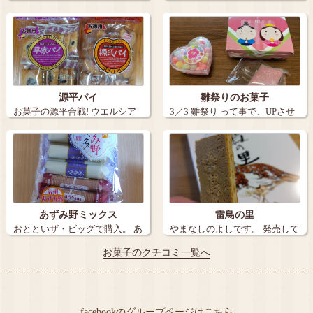
実」を発見！！…
ベントら…
源平パイ
雛祭りのお菓子
お菓子の源平合戦! ウエルシア
3／3 雛祭り って事で、UPさせ
若槻店に…
て頂…
あずみ野ミックス
雷鳥の里
おとといザ・ビッグで購入。 あ
やまなしのよしです。 発売して
ずみ野ミ…
もぅ…
お菓子のクチコミ一覧へ
facebookのグループページはこちら