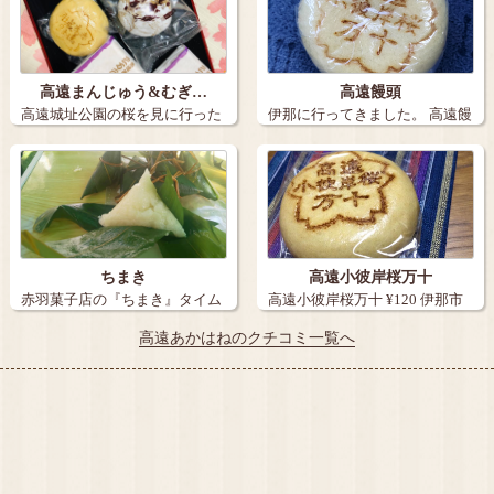
高遠まんじゅう&むぎ…
高遠饅頭
高遠城址公園の桜を見に行った
伊那に行ってきました。 高遠饅
ので、お土産…
頭です。…
ちまき
高遠小彼岸桜万十
赤羽菓子店の『ちまき』タイム
高遠小彼岸桜万十 ¥120 伊那市
セールにて9…
あかは…
高遠あかはねのクチコミ一覧へ