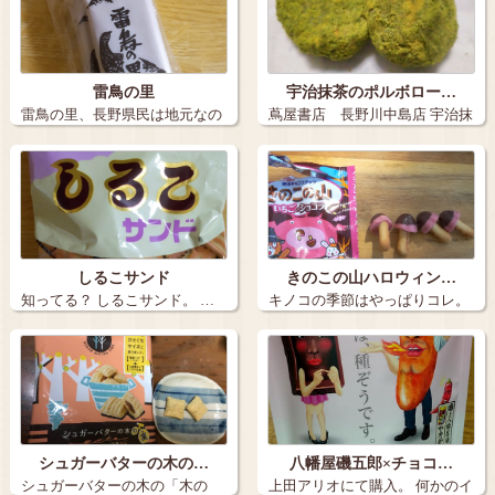
雷鳥の里
宇治抹茶のポルボロー…
雷鳥の里、長野県民は地元なの
蔦屋書店 長野川中島店 宇治抹
でなかなか買…
茶のポル…
しるこサンド
きのこの山ハロウィン…
知ってる？ しるこサンド。 …
キノコの季節はやっぱりコレ。
きのこの…
シュガーバターの木の…
八幡屋磯五郎×チョコ…
シュガーバターの木の「木の
上田アリオにて購入。 何かのイ