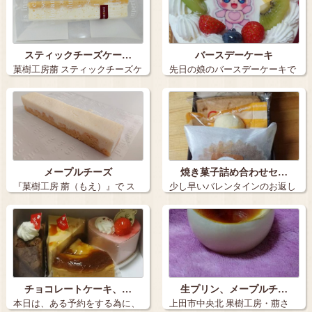
スティックチーズケー…
バースデーケーキ
菓樹工房萠 スティックチーズケ
先日の娘のバースデーケーキで
ーキ 1…
す。 長野…
メープルチーズ
焼き菓子詰め合わせセ…
『菓樹工房 萠（もえ）』で ス
少し早いバレンタインのお返し
ティック…
に 上田市「…
チョコレートケーキ、…
生プリン、メープルチ…
本日は、ある予約をする為に、
上田市中央北 果樹工房・萠さ