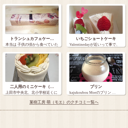
上田市の萠に…
ん。 生プ…
トランシュカフェケー…
いちごショートケーキ
本当は 子供の頃から食べていた
Valentinedayが近いって事で、
近所にあ…
…
二人用のミニケーキ（…
プリン
上田市中央北、北小学校近くに
kajukoubou Moeのプリン …
ある「果樹工…
菓樹工房 萌（モエ）のクチコミ一覧へ