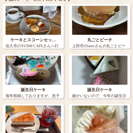
ケーキとスコーンセッ…
丸ごとピーチ
佐久市のYUSHI CAFEさんへ行
上田市のtarteさんの丸ごとピー
きま…
チ。９…
誕生日ケーキ
誕生日ケーキ
毎年投稿しておりますが、息子
娘がいないので、今年の誕生日
の誕生日ケー…
ケーキは３個…