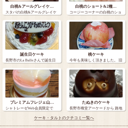
白桃&アールグレイケ…
白桃のショート&2種…
スタバの白桃&アールグレイケ
コージーコーナーの白桃のショ
ーキとアイス…
ートと2種の…
誕生日ケーキ
桃ケーキ
長野市のLa Balleさんで誕生日
今年も美味しく頂きました。 旧
ケー…
丸子の【…
プレミアムフレジェ山…
たぬきのケーキ
シャトレーゼWeb会員限定で
長野市権堂アーケードから 路地
『炭火焼き珈…
を15メ…
ケーキ・タルトのクチコミ一覧へ