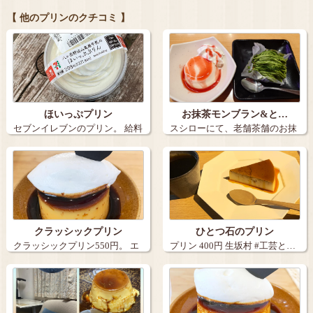
【 他のプリンのクチコミ 】
ほいっぷプリン
お抹茶モンブラン&と…
セブンイレブンのプリン。 給料
スシローにて、老舗茶舗のお抹
日で小銭…
茶モンブラン…
クラッシックプリン
ひとつ石のプリン
クラッシックプリン550円。 エ
プリン 400円 生坂村 #工芸と…
スプレ…