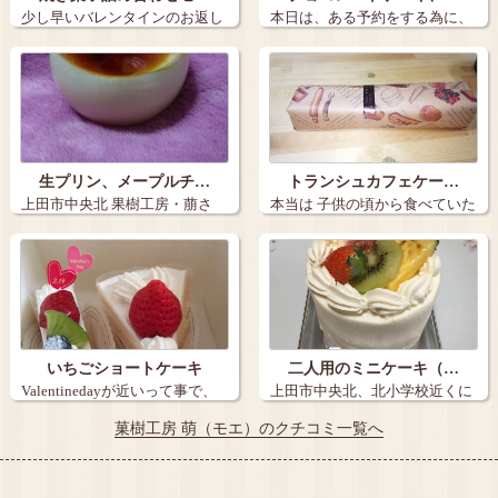
少し早いバレンタインのお返し
本日は、ある予約をする為に、
に 上田市「…
上田市の萠に…
生プリン、メープルチ…
トランシュカフェケー…
上田市中央北 果樹工房・萠さ
本当は 子供の頃から食べていた
ん。 生プ…
近所にあ…
いちごショートケーキ
二人用のミニケーキ（…
Valentinedayが近いって事で、
上田市中央北、北小学校近くに
…
ある「果樹工…
菓樹工房 萌（モエ）のクチコミ一覧へ