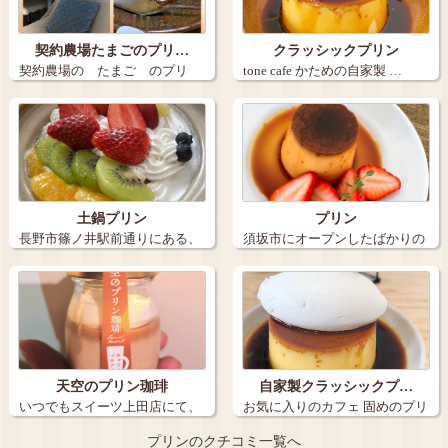
契約農場たまごのプリ…
クラッシックプリン
契約農場の たまご のプリ
tone cafe かための自家製 …
ン お…
土鍋プリン
プリン
長野市篠ノ井駅前通りにある、
須坂市にオープンしたばかりの
マツキの土鍋…
「おやつと喫…
天空のプリン珈琲
自家製クラッシックプ…
いつでもスイーツ上田店にて、
お気に入りのカフェ 固めのプリ
天空のプリン…
ンが好き…
プリンのクチコミ一覧へ