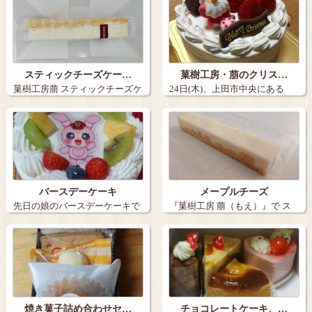
スティックチーズケー…
菓樹工房・萠のクリス…
菓樹工房萠 スティックチーズケ
24日(木)、上田市中央にある
ーキ 1…
「菓樹工房…
バースデーケーキ
メープルチーズ
先日の娘のバースデーケーキで
『菓樹工房 萠（もえ）』で ス
す。 長野…
ティック…
焼き菓子詰め合わせセ…
チョコレートケーキ、…