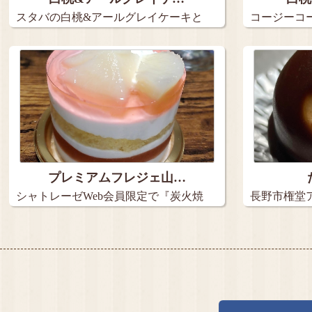
スタバの白桃&アールグレイケーキと
コージーコ
アイス…
2種の…
プレミアムフレジェ山…
シャトレーゼWeb会員限定で『炭火焼
長野市権堂ア
き珈…
メ…