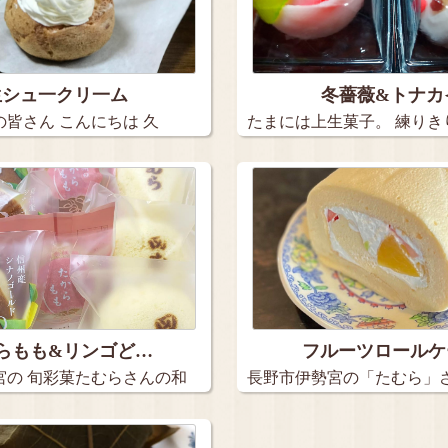
生シュ一クリ一ム
冬薔薇&トナカ
皆さん こんにちは 久
たまには上生菓子。 練りき
薇」…
らもも&リンゴど…
フルーツロールケ
宮の 旬彩菓たむらさんの和
長野市伊勢宮の「たむら」
ーツロ…