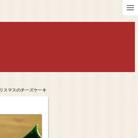
≡
クリスマスのチ一ズケ一キ