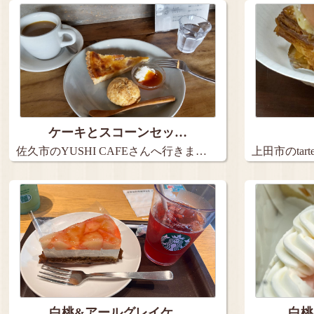
ケーキとスコーンセッ…
佐久市のYUSHI CAFEさんへ行きま…
上田市のta
９…
白桃&アールグレイケ…
白桃