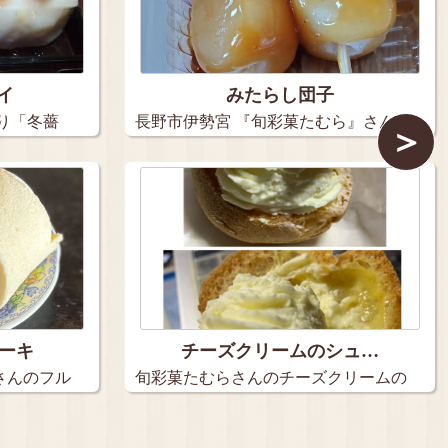
イ
みたらし団子
り「冬薔
長野市伊勢宮 『旬彩菓たむら』さん
＞
(*…
ーキ
チーズクリームのシュ…
さんのフル
旬彩菓たむらさんのチーズクリームの
シュー…