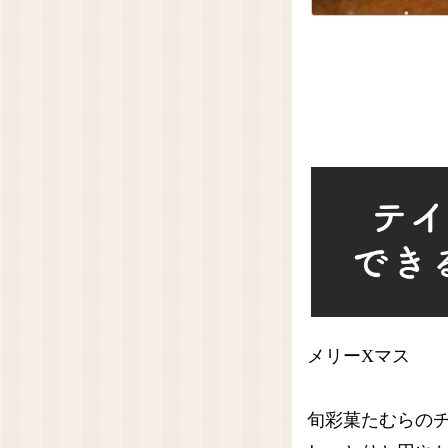
メリーXマス
旬彩菓たむらの