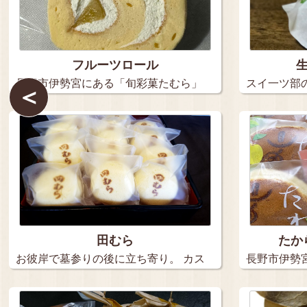
フルーツロール
長野市伊勢宮にある「旬彩菓たむら」
スイ一ツ部の
＜
へ行っ…
し…
田むら
たか
お彼岸で墓参りの後に立ち寄り。 カス
長野市伊勢
タ…
菓…