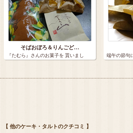
そばおぼろ＆りんごど…
『たむら』さんのお菓子を 貰いまし
端午の節句
た。…
あ…
【 他のケーキ・タルトのクチコミ 】