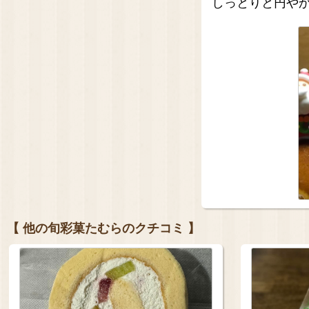
しっとりと円や
【 他の旬彩菓たむらのクチコミ 】