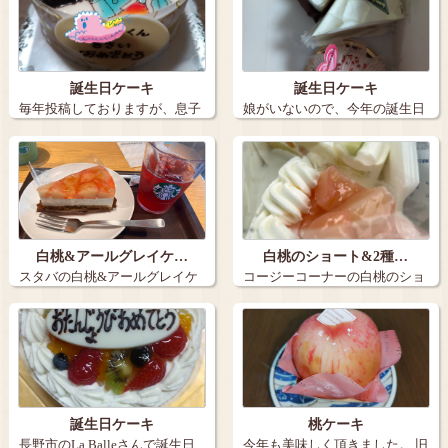
誕生日ケーキ
誕生日ケーキ
毎年投稿しておりますが、息子
娘がいないので、今年の誕生日
の誕生日ケー…
ケーキは３個…
白桃&アールグレイケ…
白桃のショート&2種…
スタバの白桃&アールグレイケ
コージーコーナーの白桃のショ
ーキとアイス…
ートと2種の…
誕生日ケーキ
桃ケーキ
長野市のLa Balleさんで誕生日
今年も美味しく頂きました。 旧