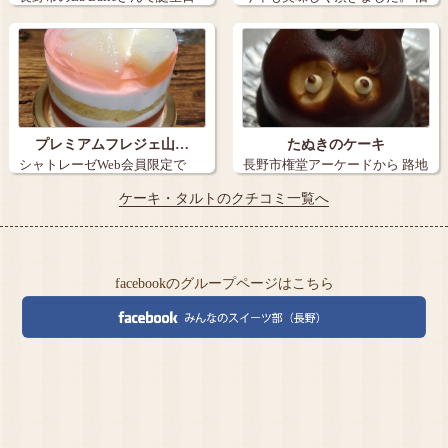
ケー…
丸子の【…
プレミアムフレジェ山…
たぬきのケーキ
シャトレーゼWeb会員限定で
長野市権堂アーケードから 路地
『炭火焼き珈…
を15メ…
ケーキ・タルトのクチコミ一覧へ
facebookのグループページはこちら