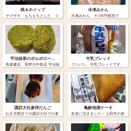
桃＆ホイップ
冷凍みかん
ヤマザキ もちもちとした コ
冷凍みかん ￥208円税別で
ッペパン …
す。…
宇治抹茶のポルボロー…
牛乳ブレッド
蔦屋書店 長野川中島店 宇治抹
フジパン 牛乳ブレッドです。
茶のポル…
…
諏訪大社参拝だんご
亀齢地酒ケーキ
お正月限定？の諏訪大社での参
友達に頂きました✨ 上田市の美
拝だんごです…
味しいお…