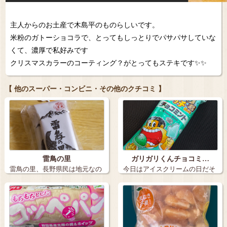
主人からのお土産で木島平のものらしいです。
米粉のガトーショコラで、とってもしっとりでパサパサしていな
くて、濃厚で私好みです
クリスマスカラーのコーティング？がとってもステキです✨✨
【 他のスーパー・コンビニ・その他のクチコミ 】
雷鳥の里
ガリガリくんチョコミ…
雷鳥の里、長野県民は地元なの
今日はアイスクリームの日だそ
でなかなか買…
うです こ…