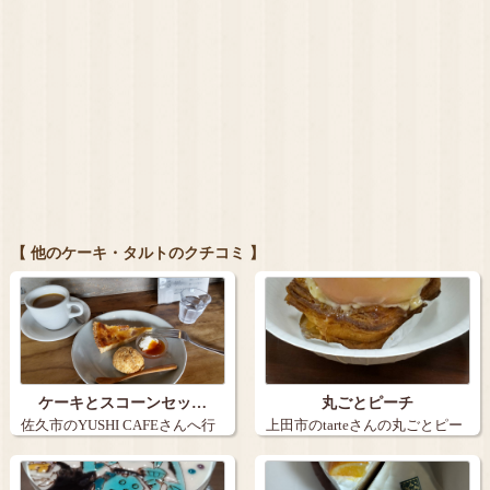
【 他のケーキ・タルトのクチコミ 】
ケーキとスコーンセッ…
丸ごとピーチ
佐久市のYUSHI CAFEさんへ行
上田市のtarteさんの丸ごとピー
きま…
チ。９…