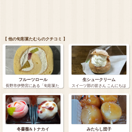
【 他の旬彩菓たむらのクチコミ 】
フルーツロール
生シュ一クリ一ム
長野市伊勢宮にある「旬彩菓た
スイ一ツ部の皆さん こんにちは
むら」へ行っ…
久し…
冬薔薇&トナカイ
みたらし団子