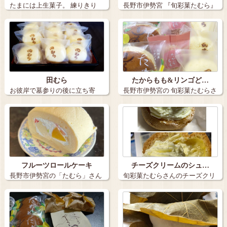
たまには上生菓子。 練りきり
長野市伊勢宮 『旬彩菓たむら』
「冬薔薇」…
さん(*…
田むら
たからもも&リンゴど…
お彼岸で墓参りの後に立ち寄
長野市伊勢宮の 旬彩菓たむらさ
り。 カスタ…
んの和菓…
フルーツロールケーキ
チーズクリームのシュ…
長野市伊勢宮の「たむら」さん
旬彩菓たむらさんのチーズクリ
のフルーツロ…
ームのシュー…