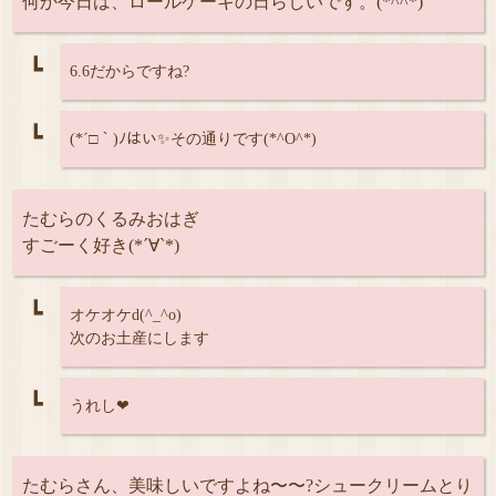
何か今日は、ロールケーキの日らしいです。(*^^*)
┗
6.6だからですね?
┗
(*´□｀)ﾉはい✨その通りです(*^O^*)
たむらのくるみおはぎ
すごーく好き(*´∀`*)
┗
オケオケd(^_^o)
次のお土産にします
┗
うれし❤
たむらさん、美味しいですよね〜〜?シュークリームとり