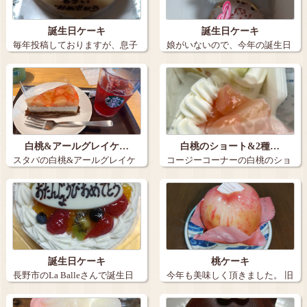
誕生日ケーキ
誕生日ケーキ
毎年投稿しておりますが、息子
娘がいないので、今年の誕生日
の誕生日ケー…
ケーキは３個…
白桃&アールグレイケ…
白桃のショート&2種…
スタバの白桃&アールグレイケ
コージーコーナーの白桃のショ
ーキとアイス…
ートと2種の…
誕生日ケーキ
桃ケーキ
長野市のLa Balleさんで誕生日
今年も美味しく頂きました。 旧
ケー…
丸子の【…