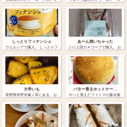
てす セッ…
入りの伊達巻…
しっとりフィナンシェ
あ〜ん焼いちゃった
ウエルシアで購入。 しっとりフ
2/11上田のＡコープで購入。 お
ィナンシ…
せん…
大学いも
バター香るホットケー…
長野県長野市篠ノ井にある、お
やっと買えたファミマの森永製
いも日和の大…
菓監修、バタ…