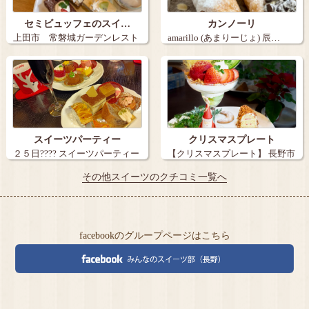
セミビュッフェのスイ…
カンノーリ
上田市 常磐城ガーデンレスト
amarillo (あまりーじょ) 辰…
ランのスイー…
スイーツパーティー
クリスマスプレート
２５日???? スイーツパーティー
【クリスマスプレート】 長野市
に行…
北石堂の…
その他スイーツのクチコミ一覧へ
facebookのグループページはこちら