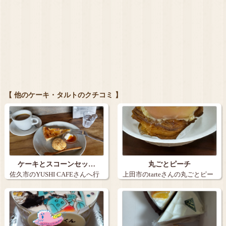
【 他のケーキ・タルトのクチコミ 】
ケーキとスコーンセッ…
丸ごとピーチ
佐久市のYUSHI CAFEさんへ行
上田市のtarteさんの丸ごとピー
きま…
チ。９…