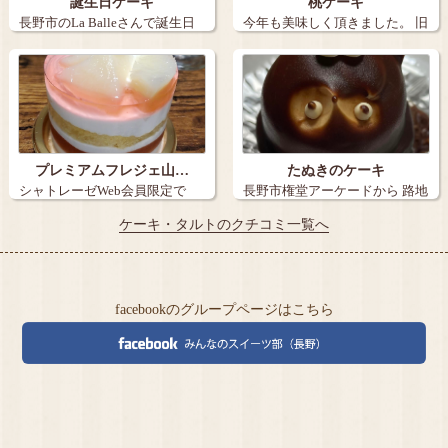
誕生日ケーキ
桃ケーキ
長野市のLa Balleさんで誕生日
今年も美味しく頂きました。 旧
ケー…
丸子の【…
プレミアムフレジェ山…
たぬきのケーキ
シャトレーゼWeb会員限定で
長野市権堂アーケードから 路地
『炭火焼き珈…
を15メ…
ケーキ・タルトのクチコミ一覧へ
facebookのグループページはこちら