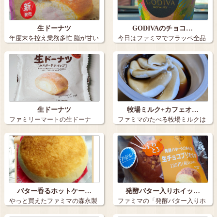
生ドーナツ
GODIVAのチョコ…
年度末を控え業務多忙 脳が甘い
今日はファミマでフラッペ全品
ものを欲…
100円引き…
生ドーナツ
牧場ミルク+カフェオ…
ファミリーマートの生ドーナ
ファミマのたべる牧場ミルクは
ツ。 焼いて…
定番の美味し…
バター香るホットケー…
発酵バター入りホイッ…
やっと買えたファミマの森永製
ファミマの「発酵バター入りホ
菓監修、バタ…
イップの生チ…