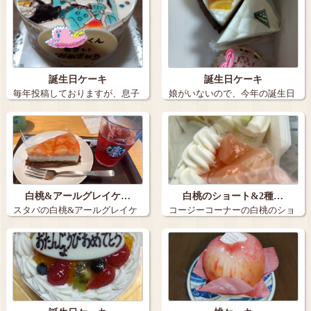
誕生日ケーキ
誕生日ケーキ
毎年投稿しておりますが、息子
娘がいないので、今年の誕生日
の誕生日ケー…
ケーキは３個…
白桃&アールグレイケ…
白桃のショート&2種…
スタバの白桃&アールグレイケ
コージーコーナーの白桃のショ
ーキとアイス…
ートと2種の…