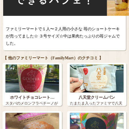
ファミリーマートで１人〜２人用の小さな 苺のショートケーキ
が売ってました☆ ３号サイズ☆中は果肉たっぷりの苺ジャムで
した。
【 他のファミリーマート（FamilyMart）のクチコミ 】
ホワイトチョコレート…
八天堂クリームパン
スタバのメロンフラペチーノが
たまたま入ったファミマで八天
話題ですがラ…
堂のパンを発…