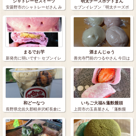
シャトレーゼスイーツ
明太チーズポテトまん
安曇野市のシャトレーゼさん み
セブンイレブン「明太チーズポ
たらし団…
テトまん」 …
まるでお芋
酒まんじゅう
新発売に弱いです✨ セブンイレ
善光寺門前のつるやさん 今日は
ブンの「…
善光寺表…
和どーなつ
いちご大福&蓬麩饅頭
長野県北佐久郡軽井沢町長倉に
上田市の玉喜屋さん 「蓬麩饅
ある「軽井沢…
頭」は、プ…