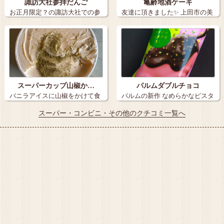
諏訪大社参拝だんご
亀齢地酒ケーキ
お正月限定？の諏訪大社での参
友達に頂きました✨ 上田市の美
拝だんごです…
味しいお…
スーパーカップ山椒か…
パルムダブルチョコ
バニラアイスに山椒をかけて食
パルムの新作 なめらかなピスタ
べてみた…
チオアイ…
スーパー・コンビニ・その他のクチコミ一覧へ