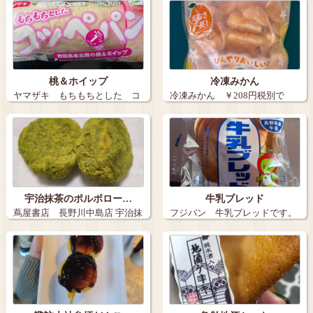
桃＆ホイップ
冷凍みかん
ヤマザキ もちもちとした コ
冷凍みかん ￥208円税別で
ッペパン …
す。…
宇治抹茶のポルボロー…
牛乳ブレッド
蔦屋書店 長野川中島店 宇治抹
フジパン 牛乳ブレッドです。
茶のポル…
…