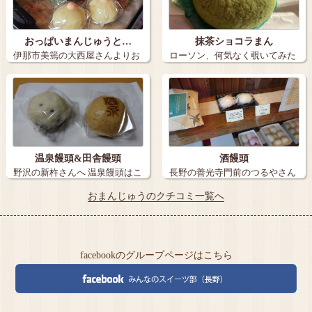
おっぱいまんじゅうと…
抹茶ショコラまん
伊那市美篶の大西屋さんよりお
ローソン、何気なく覗いてみた
っぱいまんじ…
ら抹茶ショコ…
温泉饅頭&田舎饅頭
酒饅頭
野沢の新杵さんへ 温泉饅頭はこ
長野の善光寺門前のつるやさん
こと決め…
の酒饅頭〜 …
おまんじゅうのクチコミ一覧へ
facebookのグループページはこちら