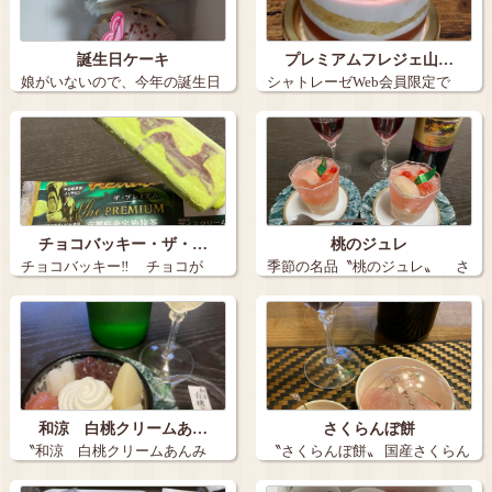
誕生日ケーキ
プレミアムフレジェ山…
娘がいないので、今年の誕生日
シャトレーゼWeb会員限定で
ケーキは３個…
『炭火焼き珈…
チョコバッキー・ザ・…
桃のジュレ
チョコバッキー‼️ チョコが
季節の名品〝桃のジュレ〟 さ
バキ…
まざまな…
和涼 白桃クリームあ…
さくらんぼ餅
〝和涼 白桃クリームあんみ
〝さくらんぼ餅〟 国産さくらん
つ〟 【かん…
ぼ 実に…