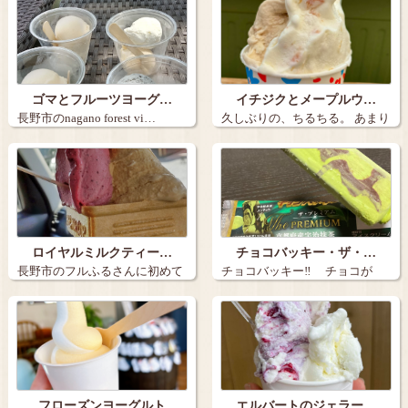
ゴマとフルーツヨーグ…
イチジクとメープルウ…
長野市のnagano forest vi…
久しぶりの、ちるちる。 あまり
の暑さに…
ロイヤルミルクティー…
チョコバッキー・ザ・…
長野市のフルふるさんに初めて
チョコバッキー‼️ チョコが
行きました。…
バキ…
フローズンヨーグルト
エルバートのジェラー…