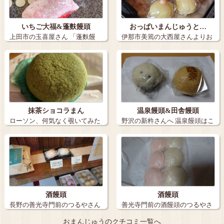
いちご大福&蓬麩饅頭
おっぱいまんじゅうと…
上田市の玉喜屋さん 「蓬麩饅
伊那市美篶の大西屋さんよりお
頭」は、プ…
っぱいまんじ…
抹茶ショコラまん
温泉饅頭&田舎饅頭
ローソン、何気なく覗いてみた
野沢の新杵さんへ 温泉饅頭はこ
ら抹茶ショコ…
こと決め…
酒饅頭
酒饅頭
長野の善光寺門前のつるやさん
善光寺門前の酒饅頭のつるやさ
の酒饅頭〜 …
んへ 一つ…
おまんじゅうのクチコミ一覧へ