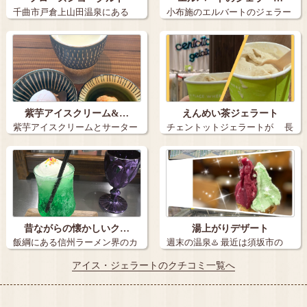
千曲市戸倉上山田温泉にある
小布施のエルバートのジェラー
「フロスタ」 …
トです。 …
紫芋アイスクリーム&…
えんめい茶ジェラート
紫芋アイスクリームとサーター
チェントットジェラートが 長
アンダギー+…
野駅MI…
昔ながらの懐かしいク…
湯上がりデザート
飯綱にある信州ラーメン界のカ
週末の温泉♨️ 最近は須坂市の
リスマ塚田兼…
湯っ…
アイス・ジェラートのクチコミ一覧へ