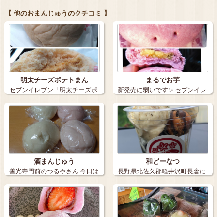
【 他のおまんじゅうのクチコミ 】
明太チーズポテトまん
まるでお芋
セブンイレブン「明太チーズポ
新発売に弱いです✨ セブンイレ
テトまん」 …
ブンの「…
酒まんじゅう
和どーなつ
善光寺門前のつるやさん 今日は
長野県北佐久郡軽井沢町長倉に
善光寺表…
ある「軽井沢…