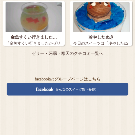
光堂…
喫茶 han…
金魚すくい行きました…
冷やしたぬき
「金魚すくい行きましたかゼリ
今日のスイーツは「冷やしたぬ
ー」 デリ…
き」 え？…
ゼリー・蒟蒻・寒天のクチコミ一覧へ
facebookのグループページはこちら