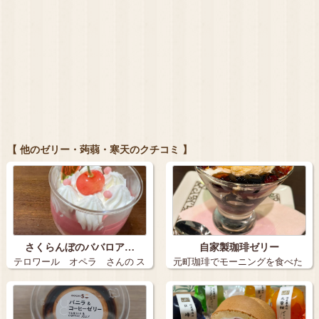
【 他のゼリー・蒟蒻・寒天のクチコミ 】
さくらんぼのババロア…
自家製珈琲ゼリー
テロワール オペラ さんの ス
元町珈琲でモーニングを食べた
イーツ …
あとに 自…