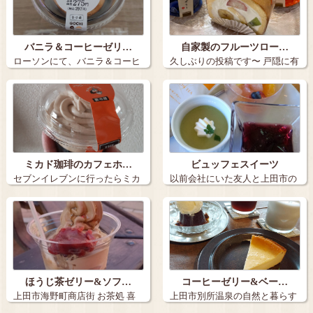
バニラ＆コーヒーゼリ…
自家製のフルーツロー…
ローソンにて、バニラ＆コーヒ
久しぶりの投稿です〜 戸隠に有
ーゼリー、2…
るケーキ…
ミカド珈琲のカフェホ…
ビュッフェスイーツ
セブンイレブンに行ったらミカ
以前会社にいた友人と上田市の
ド珈琲のカフ…
常磐城ガーデ…
ほうじ茶ゼリー&ソフ…
コーヒーゼリー&ベー…
上田市海野町商店街 お茶処 喜
上田市別所温泉の自然と暮らす