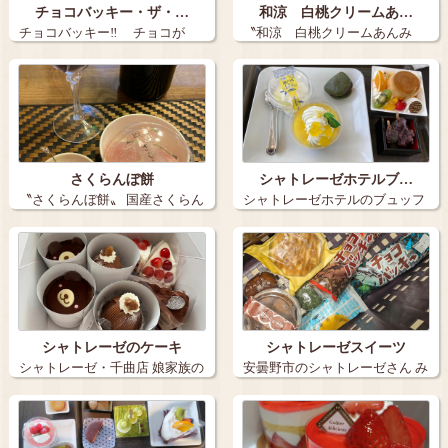
チョコバッキー・ザ・…
和涼 白桃クリームあ…
チョコバッキー‼️ チョコが
〝和涼 白桃クリームあんみ
バキ…
つ〟 【かん…
さくらんぼ餅
シャトレーゼホテルブ…
〝さくらんぼ餅〟 国産さくらん
シャトレーゼホテルのブュッフ
ぼ 実に…
ェ ケーキ…
シャトレーゼのケーキ
シャトレーゼスイーツ
シャトレーゼ・千曲店 娘家族の
安曇野市のシャトレーゼさん み
誕生日祝…
たらし団…