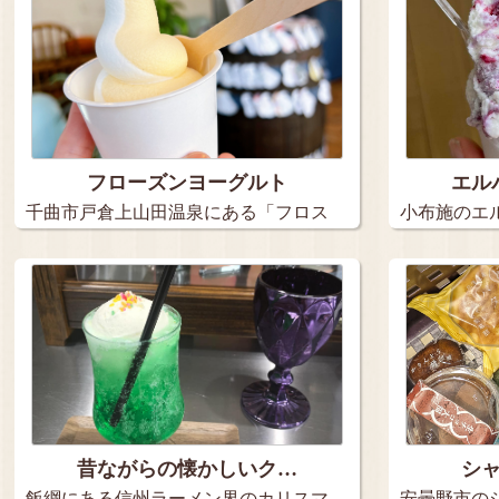
フローズンヨーグルト
エル
千曲市戸倉上山田温泉にある「フロス
小布施のエ
タ」 …
す。 …
昔ながらの懐かしいク…
シ
飯綱にある信州ラーメン界のカリスマ
安曇野市の