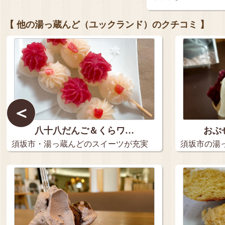
【 他の湯っ蔵んど（ユックランド）のクチコミ 】
＜
八十八だんご＆くらワ…
おぶ
須坂市・湯っ蔵んどのスイーツが充実
須坂市の湯
してま…
ェ …