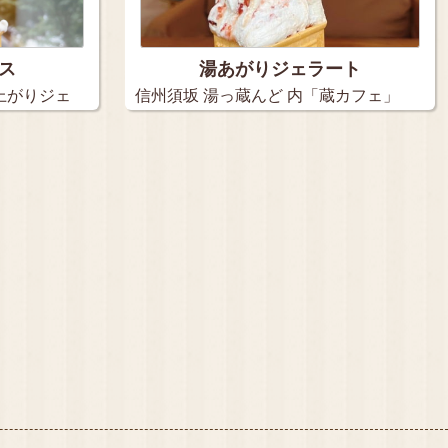
ス
湯あがりジェラート
上がりジェ
信州須坂 湯っ蔵んど 内「蔵カフェ」
の湯…