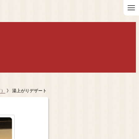
≡
ド）
》 湯上がりデザート