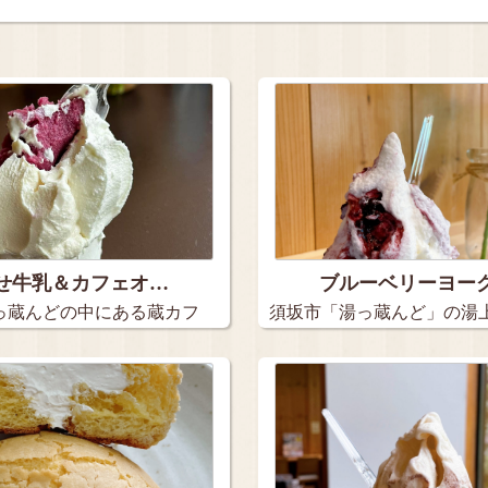
せ牛乳＆カフェオ…
ブルーベリーヨー
っ蔵んどの中にある蔵カフ
須坂市「湯っ蔵んど」の湯
ラート…