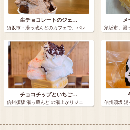
生チョコレートのジェ…
メ
須坂市・湯っ蔵んどのカフェで、バレ
須坂市、湯
ンタイ…
で販売…
チョコチップといちご…
信州須坂 湯っ蔵んど の湯上がりジェ
信州須坂 湯
ラー…
乳パ…