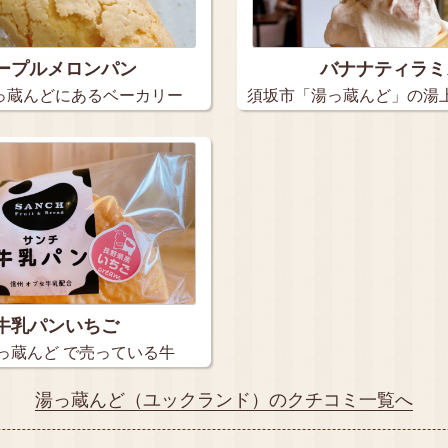
ープルメロンパン
バナナティラミ
っ蔵んどにあるベーカリー
須坂市「湯っ蔵んど」の湯
ラート…
牛乳パンいちご
っ蔵んど で売っている牛
湯っ蔵んど（ユックランド）のクチコミ一覧へ