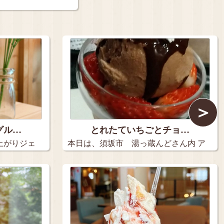
＞
グル…
とれたていちごとチョ…
上がりジェ
本日は、須坂市 湯っ蔵んどさん内 ア
イ…