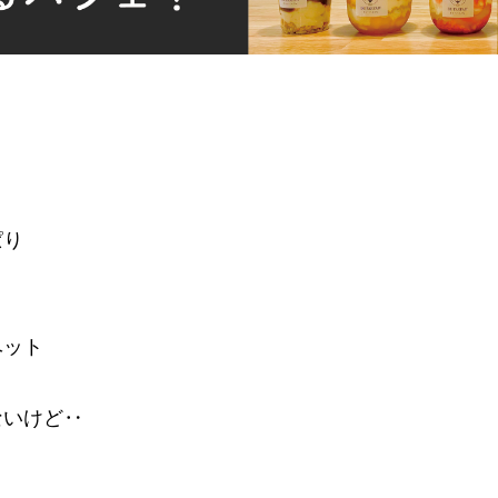
ぱり
ベット
ないけど‥