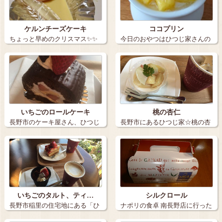
ケルンチーズケーキ
ココプリン
ちょっと早めのクリスマス✨✨
今日のおやつはひつじ家さんの
ひつじやさ…
ココプリン …
いちごのロールケーキ
桃の杏仁
長野市のケーキ屋さん、ひつじ
長野市にあるひつじ家☆桃の杏
家でいちごの…
仁です♡桃が…
いちごのタルト、ティ…
シルクロール
長野市稲里の住宅地にある「ひ
ナポリの食卓 南長野店に行った
つじ家」さん…
ついでに、…