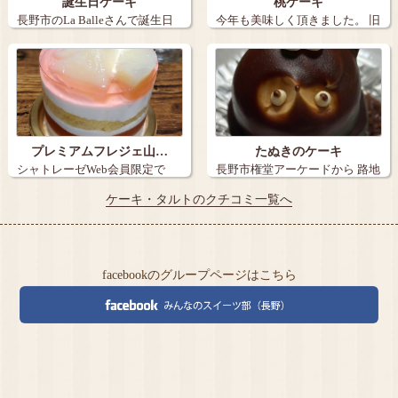
誕生日ケーキ
桃ケーキ
長野市のLa Balleさんで誕生日
今年も美味しく頂きました。 旧
ケー…
丸子の【…
プレミアムフレジェ山…
たぬきのケーキ
シャトレーゼWeb会員限定で
長野市権堂アーケードから 路地
『炭火焼き珈…
を15メ…
ケーキ・タルトのクチコミ一覧へ
facebookのグループページはこちら