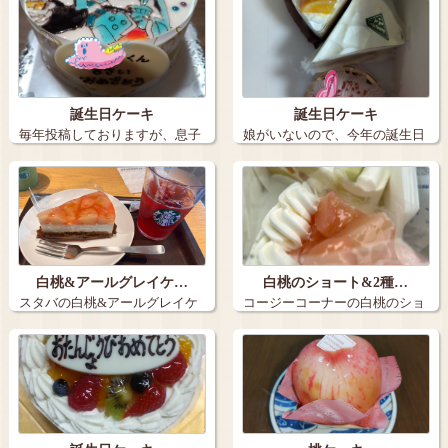
誕生日ケーキ
誕生日ケーキ
毎年投稿しておりますが、息子
娘がいないので、今年の誕生日
の誕生日ケー…
ケーキは３個…
白桃&アールグレイケ…
白桃のショート&2種…
スタバの白桃&アールグレイケ
コージーコーナーの白桃のショ
ーキとアイス…
ートと2種の…