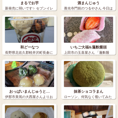
まるでお芋
酒まんじゅう
新発売に弱いです✨ セブンイレ
善光寺門前のつるやさん 今日は
ブンの「…
善光寺表…
和どーなつ
いちご大福&蓬麩饅頭
長野県北佐久郡軽井沢町長倉に
上田市の玉喜屋さん 「蓬麩饅
ある「軽井沢…
頭」は、プ…
おっぱいまんじゅうと…
抹茶ショコラまん
伊那市美篶の大西屋さんよりお
ローソン、何気なく覗いてみた
っぱいまんじ…
ら抹茶ショコ…