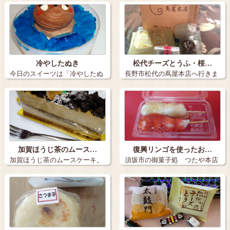
本店」さんの…
ロウィン…
冷やしたぬき
松代チーズとうふ・桜…
今日のスイーツは「冷やしたぬ
長野市松代の蔦屋本店へ行きま
き」 え？…
した。 松…
加賀ほうじ茶のムース…
復興リンゴを使ったお…
加賀ほうじ茶のムースケーキ。
須坂市の御菓子処 つたや本店
控え目の…
さんのお団子…