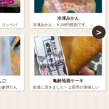
冷凍みかん
 コッペパ
冷凍みかん ￥208円税別です。…
＞
んご
亀齢地酒ケーキ
の参拝だん
友達に頂きました✨ 上田市の美味しい
お…