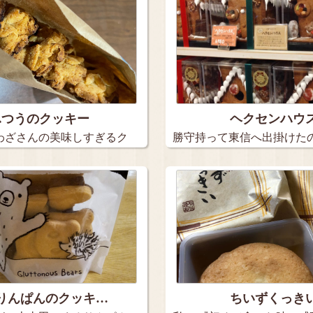
ふつうのクッキー
ヘクセンハウ
わざさんの美味しすぎるク
勝守持って東信へ出掛けた
上田の…
りんぱんのクッキ…
ちいずくっき