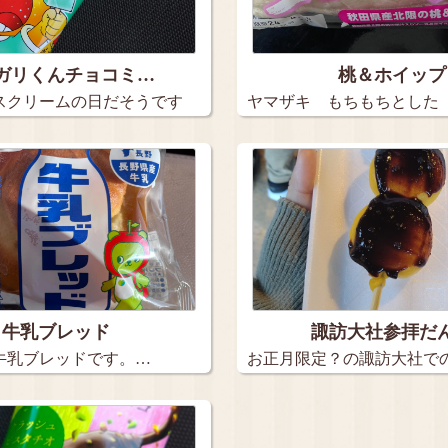
ガリくんチョコミ…
桃＆ホイップ
スクリームの日だそうです
ヤマザキ もちもちとした
ン …
牛乳ブレッド
諏訪大社参拝だ
牛乳ブレッドです。…
お正月限定？の諏訪大社で
ごです…