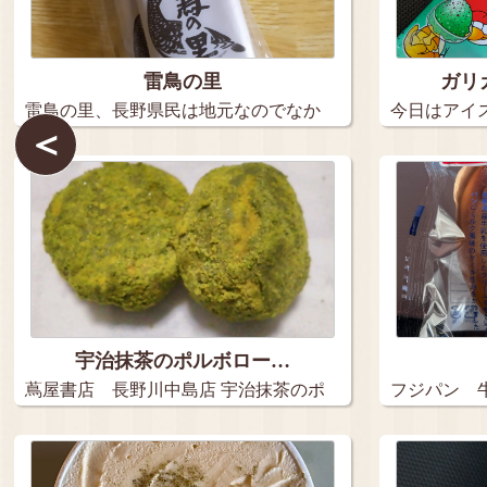
雷鳥の里
ガリ
雷鳥の里、長野県民は地元なのでなか
今日はアイ
＜
なか買…
こ…
宇治抹茶のポルボロー…
蔦屋書店 長野川中島店 宇治抹茶のポ
フジパン 
ル…