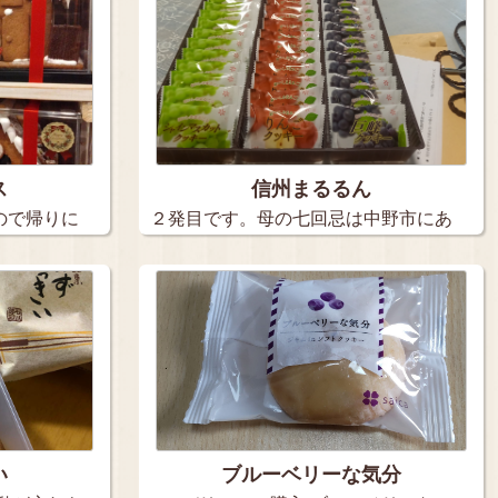
ス
信州まるるん
ので帰りに
２発目です。母の七回忌は中野市にあ
る菩提…
い
ブルーベリーな気分