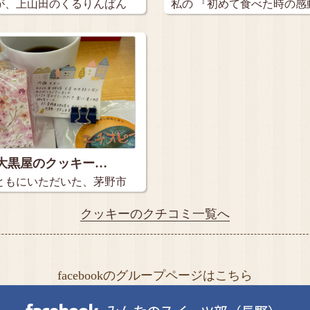
が、上山田のくるりんぱん
私の 『初めて食べた時の感
れ…
大黒屋のクッキー…
ともにいただいた、茅野市
クッキーのクチコミ一覧へ
facebookのグループページはこちら