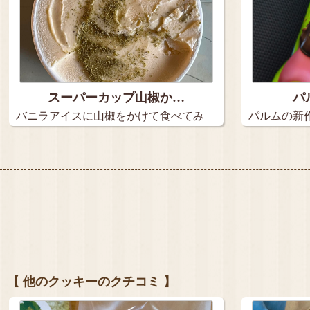
スーパーカップ山椒か…
パ
バニラアイスに山椒をかけて食べてみ
パルムの新
た…
イ…
【 他のクッキーのクチコミ 】