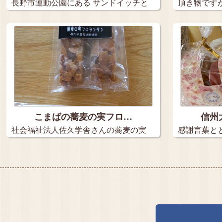
長野市運動公園にある サンドイッチと
頂き物です
コ…
さんの…
こまばの蕎麦の実フロ…
信州
社会福祉法人佐久学舎さんの蕎麦の実
感謝言葉と
フロラ…
の信州…