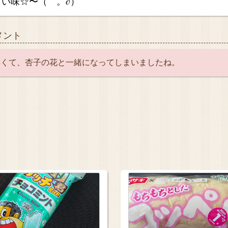
い味☆〜（ゝ。∂）
メント
早くて、杏子の花と一緒になってしまいましたね。