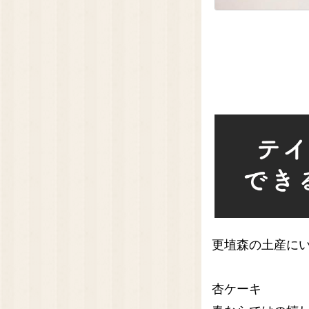
更埴森の土産に
杏ケーキ