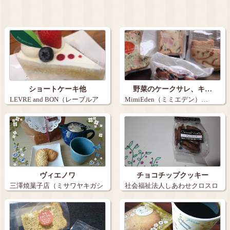
ショートケーキ他
野菜のケークサレ、キ…
LEVRE and BON（レーブルア
MimiEden（ミミエデン）…
ン…
ヴィエノワ
チョコチップクッキー
三澤焼菓子店（ミサワヤキガシ
社会福祉法人しあわせクロスロ
テン）…
ード おやつ…