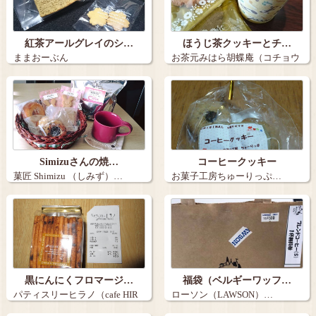
紅茶アールグレイのシ…
ほうじ茶クッキーとチ…
ままおーぶん
お茶元みはら胡蝶庵（コチョウ
アン）…
Simizuさんの焼…
コーヒークッキー
菓匠 Shimizu （しみず）…
お菓子工房ちゅーりっぷ…
黒にんにくフロマージ…
福袋（ベルギーワッフ…
パティスリーヒラノ（cafe HIR
ローソン（LAWSON）…
AN…