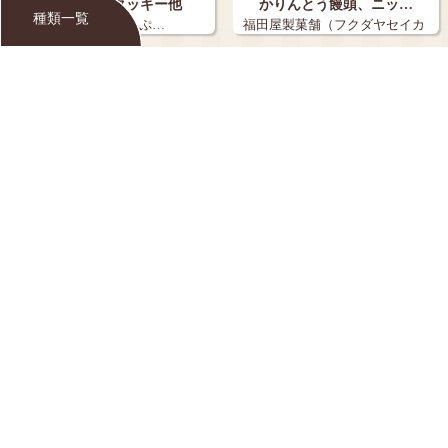
アイシングクッキー他
かりんとう饅頭、ニッ…
種類一覧
コラボ・カフェ り～ぷ…
福田屋製菓舗（フクダヤセイカ
ホ）…
ハロウインクッキー
特濃ミルククッキー
花夢うらら（ハナユメウララ）
ダイソー
…
ねずこんクッキー
いちじくのタルト、パ…
味ロッジ わくわくさかき びん
おかしや あした
ぐし亭…