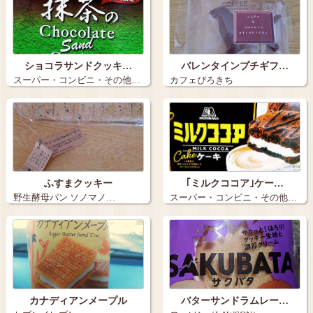
ショコラサンドクッキ…
バレンタインプチギフ…
スーパー・コンビニ・その他…
カフェぴろきち
ふすまクッキー
｢ミルクココア｣ケー…
野生酵母パン ソノマノ…
スーパー・コンビニ・その他…
カナディアンメープル
バターサンドラムレー…