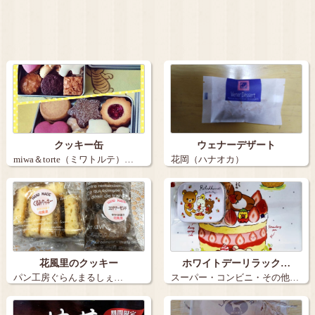
クッキー缶
ウェナーデザート
miwa＆torte（ミワトルテ）…
花岡（ハナオカ）
花風里のクッキー
ホワイトデーリラック…
パン工房ぐらんまるしぇ…
スーパー・コンビニ・その他…