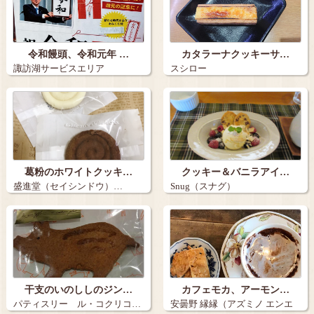
令和饅頭、令和元年 …
カタラーナクッキーサ…
諏訪湖サービスエリア
スシロー
葛粉のホワイトクッキ…
クッキー＆バニラアイ…
盛進堂（セイシンドウ）…
Snug（スナグ）
干支のいのししのジン…
カフェモカ、アーモン…
パティスリー ル・コクリコ…
安曇野 縁縁（アズミノ エンエ