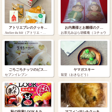
アトリエブレのクッキ…
お内裏様とお雛様のク…
Atelier du blé（アトリエ・…
お茶元みはら胡蝶庵（コチョウ
アン）…
ごろごろナッツのピス…
ヤマガスキー
セブンイレブン
翁堂（おきなどう）
秋の味覚LOOK＆カ…
マフィンサレ&クッキ…