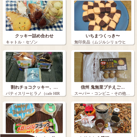
クッキー詰め合わせ
いちまつくっき〜
キャトル・セゾン
無印良品（ムジルシリョウヒ
ン）…
割れチョコクッキー、…
信州 鬼無里プチえご…
パティスリーヒラノ（cafe HIR
スーパー・コンビニ・その他…
AN…