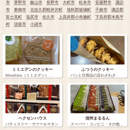
市
茅野市
飯山市
長野市
大町市
松本市
安曇野市
諏訪
市
東御市
北佐久郡軽井沢町
埴科郡坂城町
千曲市
諏訪郡
富士見町
塩尻市
佐久市
上高井郡小布施町
下高井郡木島平
村
須坂市
小諸市
ミミエデンのクッキー
ふつうのクッキー
MimiEden（ミミエデン）…
パンと日用品の店わざわざ…
ヘクセンハウス
信州まるるん
パティスリー・ヴァールマタン
スーパー・コンビニ・その他…