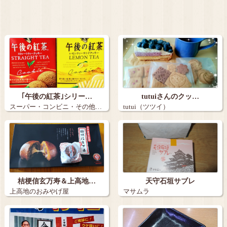
｢午後の紅茶｣シリー…
tutuiさんのクッ…
スーパー・コンビニ・その他…
tutui（ツツイ）
桔梗信玄万寿＆上高地…
天守石垣サブレ
上高地のおみやげ屋
マサムラ