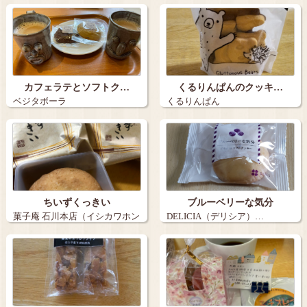
（patis…
カフェラテとソフトク…
くるりんぱんのクッキ…
ベジタボーラ
くるりんぱん
ちいずくっきい
ブルーベリーな気分
菓子庵 石川本店（イシカワホン
DELICIA（デリシア）…
テン）…