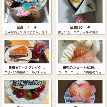
誕生日ケーキ
誕生日ケーキ
毎年投稿しておりますが、息子
娘がいないので、今年の誕生日
の誕生日ケー…
ケーキは３個…
白桃&アールグレイケ…
白桃のショート&2種…
スタバの白桃&アールグレイケ
コージーコーナーの白桃のショ
ーキとアイス…
ートと2種の…