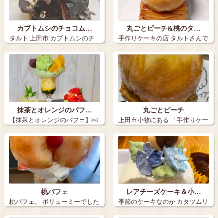
カブトムシのチョコム…
丸ごとピーチ&桃のタ…
タルト 上田市 カブトムシのチ
手作りケーキの店 タルトさんで
ョコム…
桃のケ…
抹茶とオレンジのパフ…
丸ごとピーチ
【抹茶とオレンジのパフェ】￼
上田市小牧にある 「手作りケー
手作りケ…
キの店 …
桃パフェ
レアチーズケーキ＆小…
桃パフェ。 ボリューミーでした
季節のケーキなのか カタツムリ
✨ 上…
がのって…