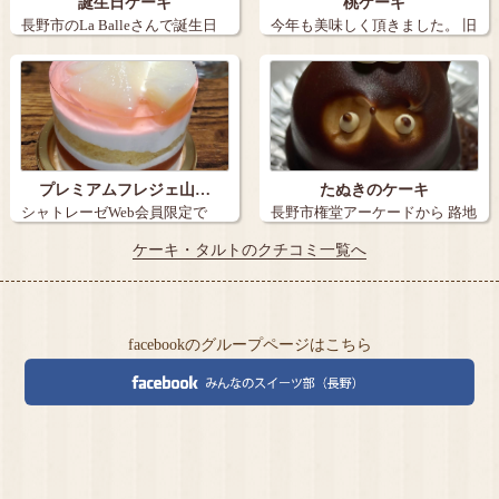
誕生日ケーキ
桃ケーキ
長野市のLa Balleさんで誕生日
今年も美味しく頂きました。 旧
ケー…
丸子の【…
プレミアムフレジェ山…
たぬきのケーキ
シャトレーゼWeb会員限定で
長野市権堂アーケードから 路地
『炭火焼き珈…
を15メ…
ケーキ・タルトのクチコミ一覧へ
facebookのグループページはこちら