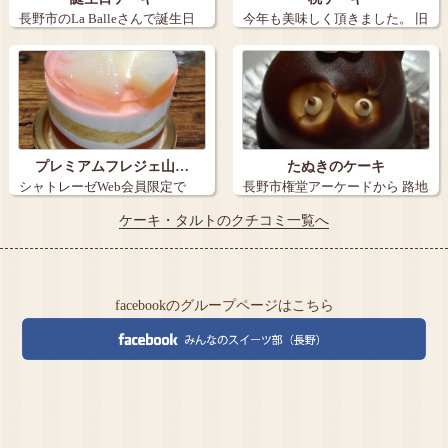
長野市のLa Balleさんで誕生日
今年も美味しく頂きました。 旧
ケー…
丸子の【…
プレミアムフレジェ山…
たぬきのケーキ
シャトレーゼWeb会員限定で
長野市権堂アーケードから 路地
『炭火焼き珈…
を15メ…
ケーキ・タルトのクチコミ一覧へ
facebookのグループページはこちら