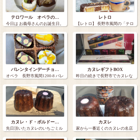
テロワール オペラの…
レトロ
今日は お義母さんのお誕生日。
【レトロ】 長野市風間の「テロ
いつ…
ワール …
バレンタインデーチョ…
カヌレギフトBOX
オペラ 長野市風間1200-8 バレ
昨日の続きで長野市でカヌレな
ン…
らここだと思…
カヌレ・ド・ボルドー…
カヌレ
先日頂いたカヌレのいちごミル
家から一番近くのカヌレの名店
ク味が美味し…
のテロワール…