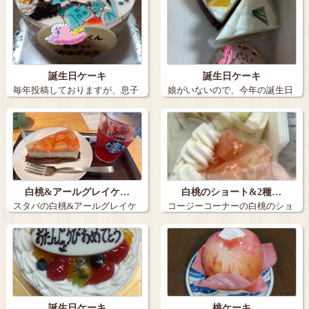
誕生日ケーキ
誕生日ケーキ
毎年投稿しておりますが、息子
娘がいないので、今年の誕生日
の誕生日ケー…
ケーキは３個…
白桃&アールグレイケ…
白桃のショート&2種…
スタバの白桃&アールグレイケ
コージーコーナーの白桃のショ
ーキとアイス…
ートと2種の…
誕生日ケーキ
桃ケーキ