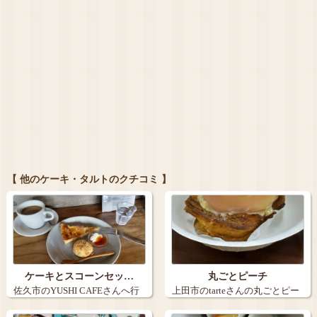
【 他のケーキ・タルトのクチコミ 】
ケーキとスコーンセッ…
丸ごとピーチ
佐久市のYUSHI CAFEさんへ行
上田市のtarteさんの丸ごとピー
きま…
チ。９…