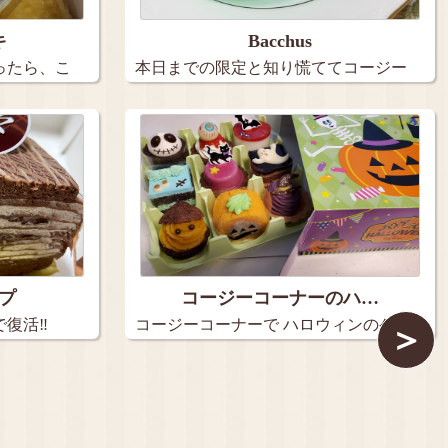
キ
Bacchus
ったら、こ
本日までの限定と知り慌ててコージー
コーナ…
プ
コージーコーナーのハ…
復活‼︎
コージーコーナーで ハロウィンのケー
＞
キ…