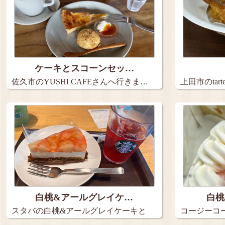
ケーキとスコーンセッ…
佐久市のYUSHI CAFEさんへ行きま…
上田市のta
９…
白桃&アールグレイケ…
白桃
スタバの白桃&アールグレイケーキと
コージーコ