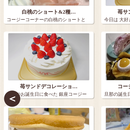
白桃のショート&2種…
苺サ
コージーコーナーの白桃のショートと
今日は 大
2種の…
で…
苺サンドデコレーショ…
コー
今日のお誕生日に食べた 銀座コージー
旦那の誕生
＜
コ…
買って…