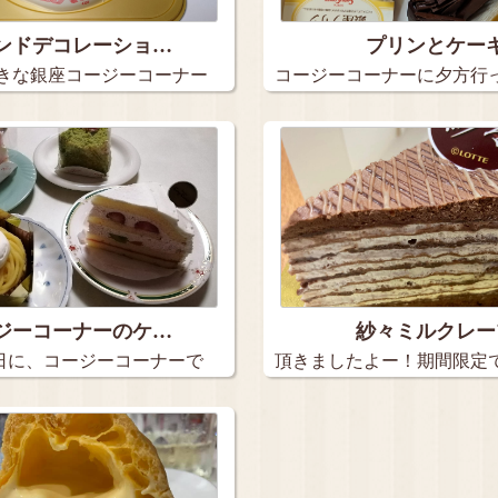
ンドデコレーショ…
プリンとケー
好きな銀座コージーコーナー
コージーコーナーに夕方行
れしか…
ジーコーナーのケ…
紗々ミルクレー
日に、コージーコーナーで
頂きましたよー！期間限定で
私…