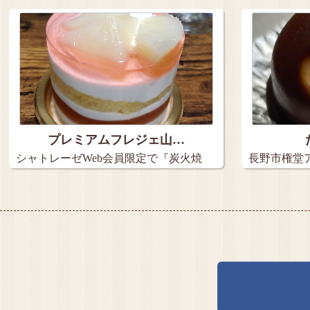
アイス…
2種の…
プレミアムフレジェ山…
シャトレーゼWeb会員限定で『炭火焼
長野市権堂ア
き珈…
メ…