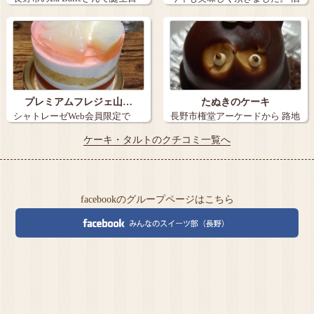
ケー…
丸子の【…
プレミアムフレジェ山…
たぬきのケーキ
シャトレーゼWeb会員限定で
長野市権堂アーケードから 路地
『炭火焼き珈…
を15メ…
ケーキ・タルトのクチコミ一覧へ
facebookのグループページはこちら