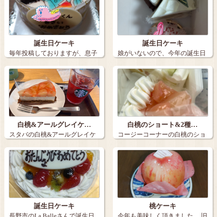
誕生日ケーキ
誕生日ケーキ
毎年投稿しておりますが、息子
娘がいないので、今年の誕生日
の誕生日ケー…
ケーキは３個…
白桃&アールグレイケ…
白桃のショート&2種…
スタバの白桃&アールグレイケ
コージーコーナーの白桃のショ
ーキとアイス…
ートと2種の…
誕生日ケーキ
桃ケーキ
長野市のLa Balleさんで誕生日
今年も美味しく頂きました。 旧