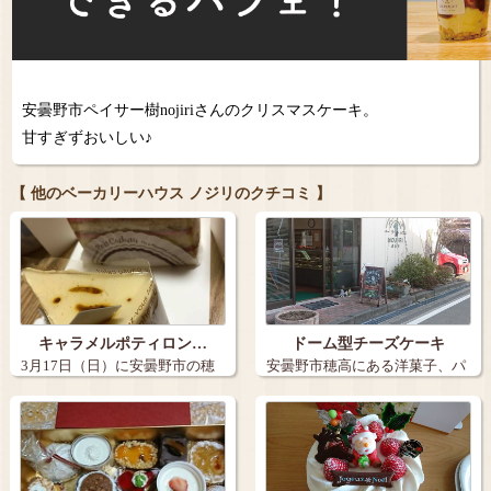
安曇野市ペイサー樹nojiriさんのクリスマスケーキ。
甘すぎずおいしい♪
【 他のベーカリーハウス ノジリのクチコミ 】
キャラメルポティロン…
ドーム型チーズケーキ
3月17日（日）に安曇野市の穂
安曇野市穂高にある洋菓子、パ
高神社へ行…
ン工房 NO…