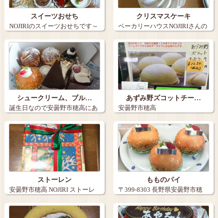
スイーツおせち
クリスマスケーキ
NOJIRIのスイーツおせちです～
ベーカリーハウスNOJIRIさんの
食べ…
クリス…
シュークリーム、ブル…
あずみ野ズコットチー…
誕生日なので安曇野市穂高にあ
安曇野市穂高
るケーキ屋さ…
ストーレン
もものパイ
安曇野市穂高 NOJIRI ストーレ
〒399-8303 長野県安曇野市穂
ン…
高５…