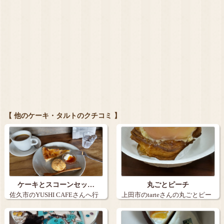
【 他のケーキ・タルトのクチコミ 】
ケーキとスコーンセッ…
丸ごとピーチ
佐久市のYUSHI CAFEさんへ行
上田市のtarteさんの丸ごとピー
きま…
チ。９…