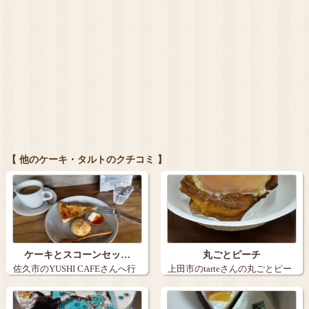
【 他のケーキ・タルトのクチコミ 】
ケーキとスコーンセッ…
丸ごとピーチ
佐久市のYUSHI CAFEさんへ行
上田市のtarteさんの丸ごとピー
きま…
チ。９…