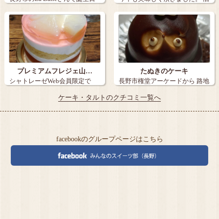
ケー…
丸子の【…
プレミアムフレジェ山…
たぬきのケーキ
シャトレーゼWeb会員限定で
長野市権堂アーケードから 路地
『炭火焼き珈…
を15メ…
ケーキ・タルトのクチコミ一覧へ
facebookのグループページはこちら