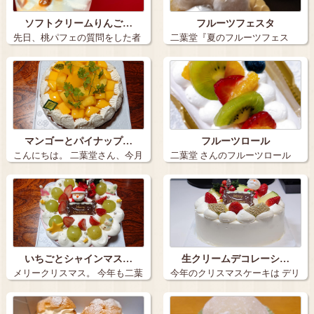
ソフトクリームりんご…
フルーツフェスタ
先日、桃パフェの質問をした者
二葉堂『夏のフルーツフェス
です。 色…
タ』 ７月1…
マンゴーとパイナップ…
フルーツロール
こんにちは。 二葉堂さん、今月
二葉堂 さんのフルーツロール
のマンス…
ホワイト…
いちごとシャインマス…
生クリームデコレーシ…
メリークリスマス。 今年も二葉
今年のクリスマスケーキは デリ
堂さんの…
シアで注…