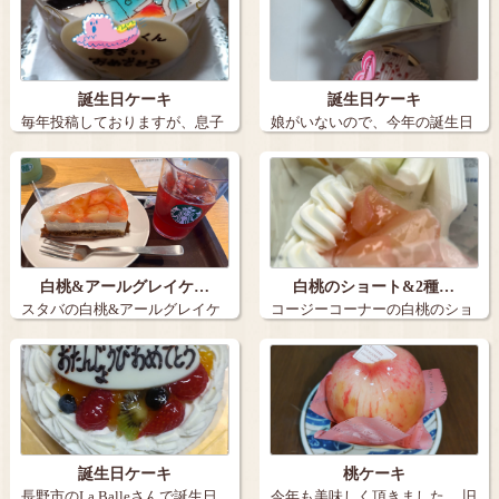
誕生日ケーキ
誕生日ケーキ
毎年投稿しておりますが、息子
娘がいないので、今年の誕生日
の誕生日ケー…
ケーキは３個…
白桃&アールグレイケ…
白桃のショート&2種…
スタバの白桃&アールグレイケ
コージーコーナーの白桃のショ
ーキとアイス…
ートと2種の…
誕生日ケーキ
桃ケーキ
長野市のLa Balleさんで誕生日
今年も美味しく頂きました。 旧