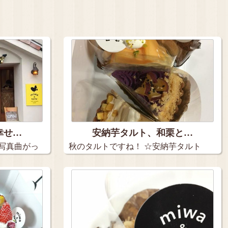
幸せ…
安納芋タルト、和栗と…
写真曲がっ
秋のタルトですね！ ☆安納芋タルト
☆和…