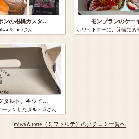
ポンの柑橘カスタ…
モンブランのケー
a & torteさん …
ホワイトデーに、箕輪にあ
テのケ…
グタルト、キウイ…
オープンしたタルト屋さん
miwa＆torte（ミワトルテ）のクチコミ一覧へ