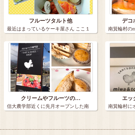
フルーツタルト他
デコ
最近はまっているケーキ屋さん ここ１
南箕輪村のmiw
ヶ月…
クリームやフルーツの…
エッ
信大農学部近くに先月オープンした南
南箕輪村に
箕輪村…
どれ…