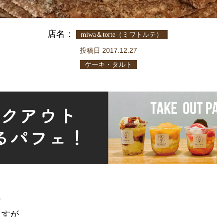
店名：
miwa＆torte（ミワトルテ）
投稿日 2017.12.27
ケーキ・タルト
キ
ますが