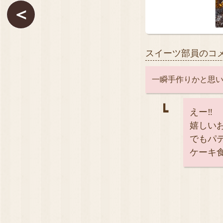
＜
スイーツ部員のコ
一瞬手作りかと思い
┗
えー‼️
嬉しいお
でもパ
ケーキ