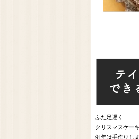
ふた足遅く
クリスマスケー
例年は手作りし