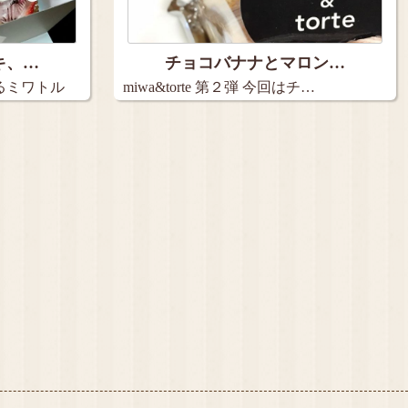
キ、…
チョコバナナとマロン…
るミワトル
miwa&torte 第２弾 今回はチ…