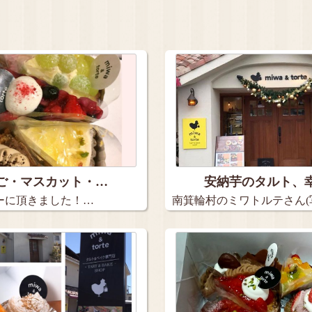
ご・マスカット・…
安納芋のタルト、
ーに頂きました！…
南箕輪村のミワトルテさん(
てる…