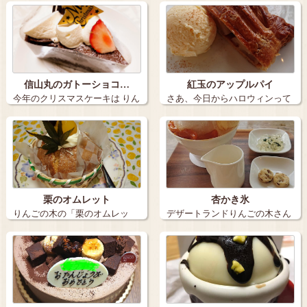
の ときめ…
りんごの木長…
信山丸のガトーショコ…
紅玉のアップルパイ
今年のクリスマスケーキは りん
さあ、今日からハロウィンって
ごの木（…
事で仮装して…
栗のオムレット
杏かき氷
りんごの木の「栗のオムレッ
デザートランドりんごの木さん
ト」税込み48…
で今年初のか…