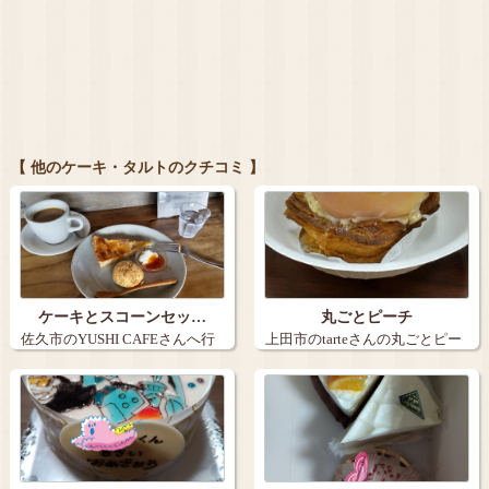
【 他のケーキ・タルトのクチコミ 】
ケーキとスコーンセッ…
丸ごとピーチ
佐久市のYUSHI CAFEさんへ行
上田市のtarteさんの丸ごとピー
きま…
チ。９…