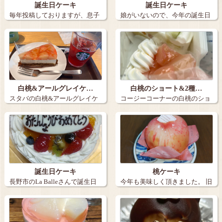
誕生日ケーキ
誕生日ケーキ
毎年投稿しておりますが、息子
娘がいないので、今年の誕生日
の誕生日ケー…
ケーキは３個…
白桃&アールグレイケ…
白桃のショート&2種…
スタバの白桃&アールグレイケ
コージーコーナーの白桃のショ
ーキとアイス…
ートと2種の…
誕生日ケーキ
桃ケーキ
長野市のLa Balleさんで誕生日
今年も美味しく頂きました。 旧
ケー…
丸子の【…