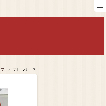
≡
ドウ）
》 ガトーフレーズ