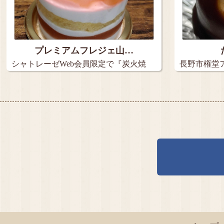
プレミアムフレジェ山…
シャトレーゼWeb会員限定で『炭火焼
長野市権堂ア
き珈…
メ…