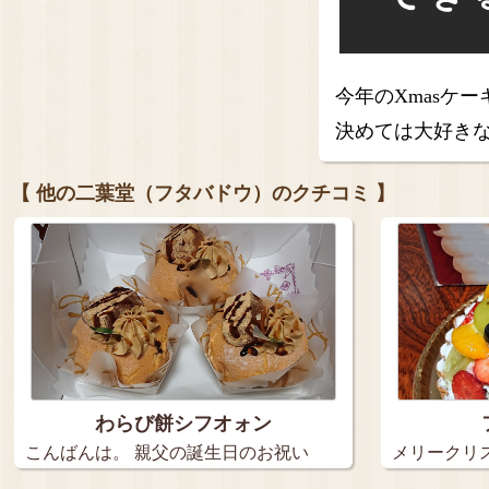
今年のXmasケ
決めては大好き
【 他の二葉堂（フタバドウ）のクチコミ 】
わらび餅シフオォン
こんばんは。 親父の誕生日のお祝い
メリークリ
で、…
の、…