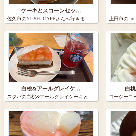
ケーキとスコーンセッ…
佐久市のYUSHI CAFEさんへ行きま…
上田市のta
９…
白桃&アールグレイケ…
白桃
スタバの白桃&アールグレイケーキと
コージーコ
アイス…
2種の…