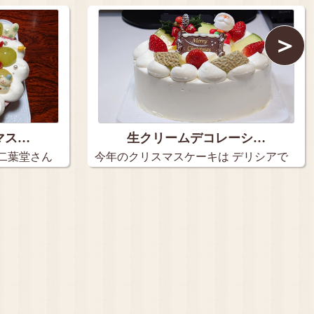
＞
マス…
生クリームデコレーシ…
二葉堂さん
今年のクリスマスケーキは デリシアで
注…