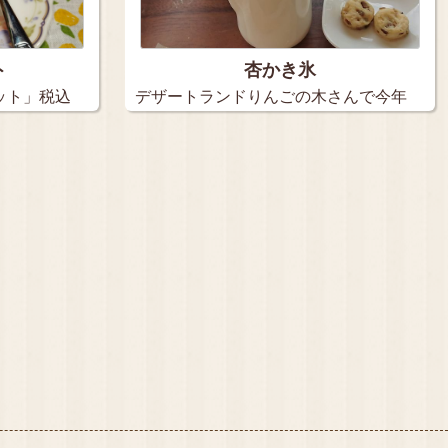
ト
杏かき氷
ット」税込
デザートランドりんごの木さんで今年
初のか…