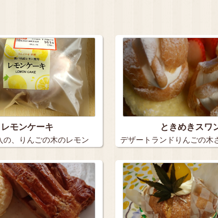
レモンケーキ
ときめきスワ
入の、りんごの木のレモン
デザートランドりんごの木さ
め…