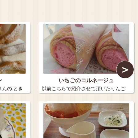
＞
ン
いちごのコルネージュ
んの とき
以前こちらで紹介させて頂いたりんご
の木長…