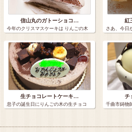
信山丸のガトーショコ…
紅
今年のクリスマスケーキは りんごの木
さあ、今日
（…
装して…
生チョコレートケーキ…
チ
息子の誕生日にりんごの木の生チョコ
千曲市鋳物
レート…
さんへ…